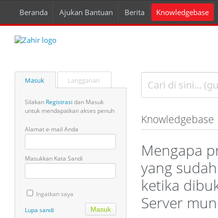
Beranda
Ajukan Bantuan
Berita
Knowledgebase
Masuk
Langganan
Silakan
Registrasi
dan Masuk
untuk mendapatkan akses penuh
Knowledgebase
Alamat e-mail Anda
Mengapa pr
Masukkan Kata Sandi
yang sudah 
ketika dibu
Ingatkan saya
Server munc
Lupa sandi