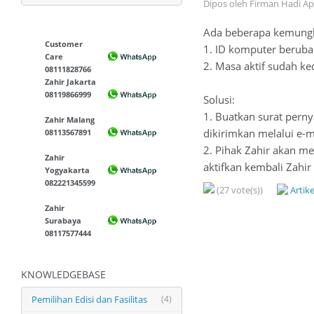
Dipos oleh Firman Hadi A
Ada beberapa kemungk
Customer
1. ID komputer beruba
Care
2. Masa aktif sudah ke
08111828766
Zahir Jakarta
08119866999
Solusi:
1. Buatkan surat pern
Zahir Malang
dikirimkan melalui e-m
08113567891
2. Pihak Zahir akan me
Zahir
aktifkan kembali Zahir
Yogyakarta
082221345599
(27 vote(s))
Artik
Zahir
Surabaya
08117577444
KNOWLEDGEBASE
Pemilihan Edisi dan Fasilitas
(4)