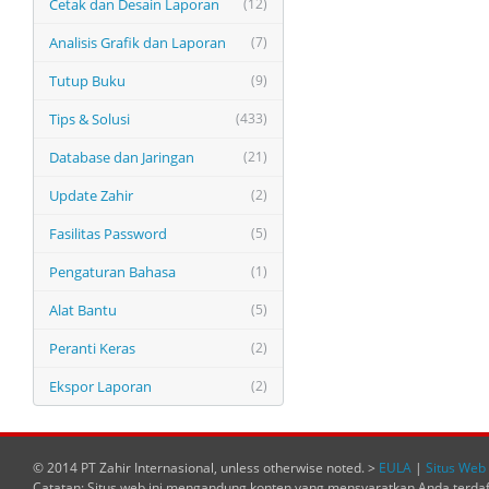
Cetak dan Desain Laporan
(12)
Analisis Grafik dan Laporan
(7)
Tutup Buku
(9)
Tips & Solusi
(433)
Database dan Jaringan
(21)
Update Zahir
(2)
Fasilitas Password
(5)
Pengaturan Bahasa
(1)
Alat Bantu
(5)
Peranti Keras
(2)
Ekspor Laporan
(2)
© 2014 PT Zahir Internasional, unless otherwise noted. >
EULA
|
Situs Web 
Catatan: Situs web ini mengandung konten yang mensyaratkan Anda terda