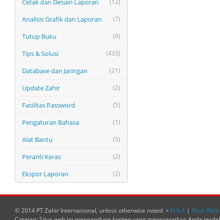
Cetak dan Desain Laporan
(12)
Analisis Grafik dan Laporan
(7)
Tutup Buku
(9)
Tips & Solusi
(433)
Database dan Jaringan
(21)
Update Zahir
(2)
Fasilitas Password
(5)
Pengaturan Bahasa
(1)
Alat Bantu
(5)
Peranti Keras
(2)
Ekspor Laporan
(2)
© 2014 PT Zahir Internasional, unless otherwise noted. >
EULA
|
Situs Web 
Catatan: Situs web ini mengandung konten yang mensyaratkan Anda terda