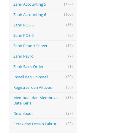
Zahir Accounting 5
(122)
Zahir Accounting 6
(100)
Zahir POS 5
(16)
Zahir POS 6
(6)
Zahir Report Server
(19)
Zahir Payroll
(7)
Zahir Sales Order
(1)
Install dan Uninstall
(39)
Registrasi dan Aktivasi
(30)
Membuat dan Membuka
(38)
Data Kerja
Downloads
(27)
Cetak dan Desain Faktur
(22)