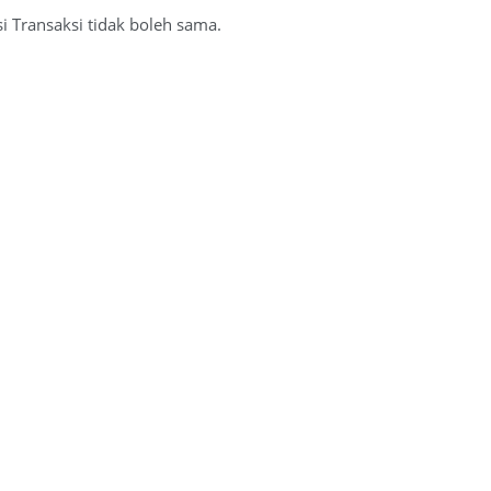
i Transaksi tidak boleh sama.