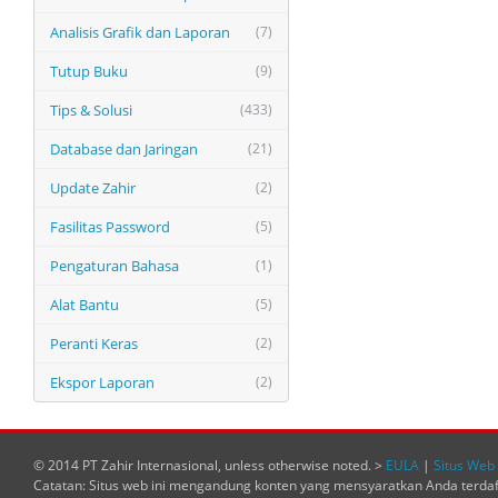
Analisis Grafik dan Laporan
(7)
Tutup Buku
(9)
Tips & Solusi
(433)
Database dan Jaringan
(21)
Update Zahir
(2)
Fasilitas Password
(5)
Pengaturan Bahasa
(1)
Alat Bantu
(5)
Peranti Keras
(2)
Ekspor Laporan
(2)
© 2014 PT Zahir Internasional, unless otherwise noted. >
EULA
|
Situs Web 
Catatan: Situs web ini mengandung konten yang mensyaratkan Anda terda