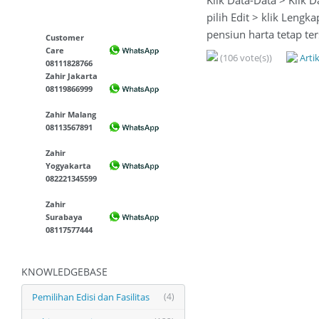
Klik Data-Data > Klik D
pilih Edit > klik Leng
pensiun harta tetap ter
Customer
Care
(106 vote(s))
Arti
08111828766
Zahir Jakarta
08119866999
Zahir Malang
08113567891
Zahir
Yogyakarta
082221345599
Zahir
Surabaya
08117577444
KNOWLEDGEBASE
Pemilihan Edisi dan Fasilitas
(4)