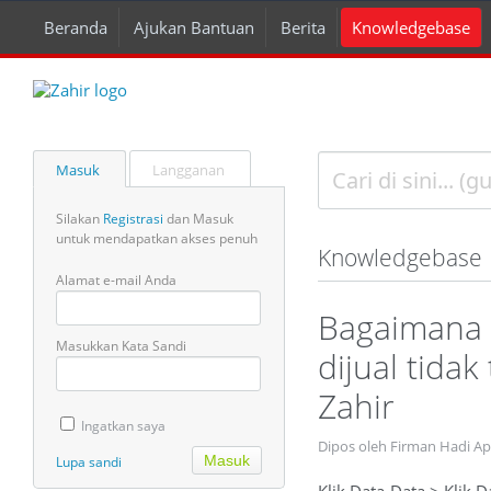
Beranda
Ajukan Bantuan
Berita
Knowledgebase
Masuk
Langganan
Silakan
Registrasi
dan Masuk
untuk mendapatkan akses penuh
Knowledgebase
Alamat e-mail Anda
Bagaimana 
Masukkan Kata Sandi
dijual tida
Zahir
Ingatkan saya
Dipos oleh Firman Hadi A
Lupa sandi