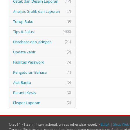
Cetak dan Desain Laporan
(12)
Analisis Grafik dan Laporan
(7)
Tutup Buku
(9)
Tips & Solusi
(433)
Database dan Jaringan
(21)
Update Zahir
(2)
Fasilitas Password
(5)
Pengaturan Bahasa
(1)
Alat Bantu
(5)
Peranti Keras
(2)
Ekspor Laporan
(2)
© 2014 PT Zahir Internasional, unless otherwise noted. >
EULA
|
Situs Web 
Catatan: Situs web ini mengandung konten yang mensyaratkan Anda terda