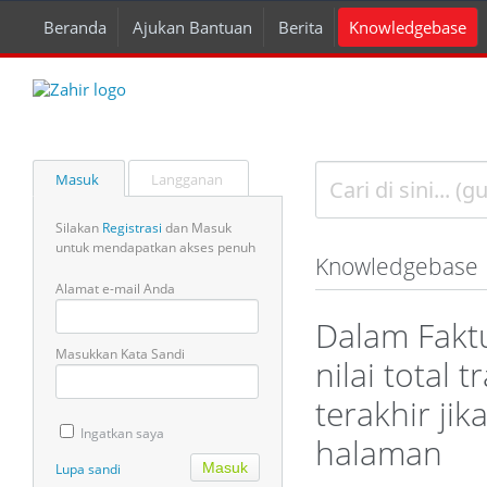
Beranda
Ajukan Bantuan
Berita
Knowledgebase
Masuk
Langganan
Silakan
Registrasi
dan Masuk
untuk mendapatkan akses penuh
Knowledgebase
Alamat e-mail Anda
Dalam Fakt
Masukkan Kata Sandi
nilai total 
terakhir jik
Ingatkan saya
halaman
Lupa sandi