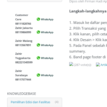
Dipos oleh Firman Hadi Ap
Langkah-langkahnya 
Customer
Care
1. Masuk ke daftar pe
08111828766
2. Pilih Transaksi yang
Zahir Jakarta
08119866999
3. Klik kanan, pilih cet
4. Klik Desain > Klik k
Zahir Malang
5. Pada Panel sebelah k
08113567891
summery.
Zahir
6. Band page footer di
Yogyakarta
082221345599
(287 vote(s))
Arti
Zahir
Surabaya
08117577444
KNOWLEDGEBASE
Pemilihan Edisi dan Fasilitas
(4)