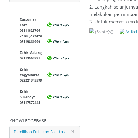
2. Langkah selanjutnya
melakukan permintaan 
Customer
3. Untuk memasukan ko
Care
08111828766
(5 vote(s))
Artike
Zahir Jakarta
08119866999
Zahir Malang
08113567891
Zahir
Yogyakarta
082221345599
Zahir
Surabaya
08117577444
KNOWLEDGEBASE
Pemilihan Edisi dan Fasilitas
(4)