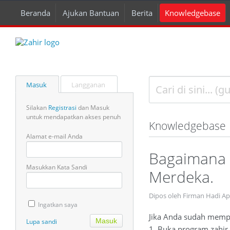
Beranda
Ajukan Bantuan
Berita
Knowledgebase
Masuk
Langganan
Silakan
Registrasi
dan Masuk
untuk mendapatkan akses penuh
Knowledgebase
Alamat e-mail Anda
Bagaimana 
Masukkan Kata Sandi
Merdeka.
Dipos oleh Firman Hadi A
Ingatkan saya
Jika Anda sudah memper
Lupa sandi
1. Buka program zahir 