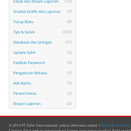
Cetak dan Desain Laporan
(12)
Analisis Grafik dan Laporan
(7)
Tutup Buku
(9)
Tips & Solusi
(433)
Database dan Jaringan
(21)
Update Zahir
(2)
Fasilitas Password
(5)
Pengaturan Bahasa
(1)
Alat Bantu
(5)
Peranti Keras
(2)
Ekspor Laporan
(2)
© 2014 PT Zahir Internasional, unless otherwise noted. >
EULA
|
Situs Web 
Catatan: Situs web ini mengandung konten yang mensyaratkan Anda terda