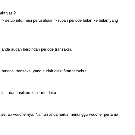
aktivasi?
e > setup informasi perusahaan > rubah periode bulan ke bulan yang
 anda sudah berpindah periode transaksi.
tanggal transaksi yang sudah diaktifkan tersebut.
edisi dan fasilitas zahir merdeka.
tuk setiap vouchernya. Namun anda harus menunggu voucher pertama