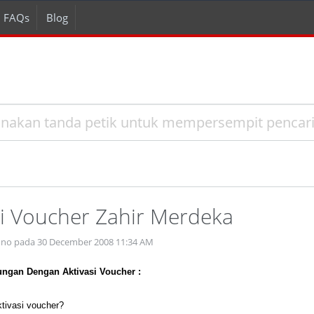
FAQs
Blog
si Voucher Zahir Merdeka
ono pada 30 December 2008 11:34 AM
ngan Dengan Aktivasi Voucher :
tivasi voucher?