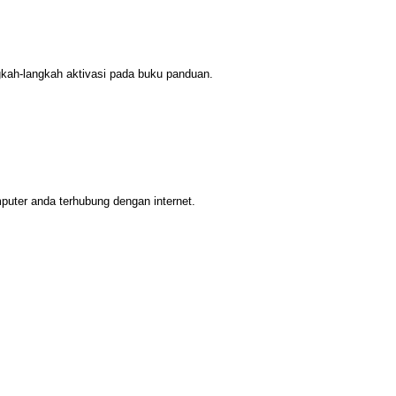
gkah-langkah aktivasi pada buku panduan.
puter anda terhubung dengan internet.