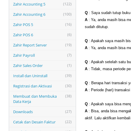
Zahir Accounting 5
(122)
Q
: Saya sudah tutup buku 
Zahir Accounting 6
(100)
A
: Ya, anda masih bisa men
Zahir POS 5
(16)
sudah ditutup.
Zahir POS 6
(6)
Q
: Apakah saya masih bis
Zahir Report Server
(19)
A
: Ya, anda masih bisa me
Zahir Payroll
(7)
Q
: Apakah setelah satu b
Zahir Sales Order
(1)
A
: Tidak, masa periode pe
Install dan Uninstall
(39)
Q
: Berapa hari transaksi y
Registrasi dan Aktivasi
(30)
A
: Periode (hari) transaks
Membuat dan Membuka
(38)
Data Kerja
Q
: Apakah saya bisa meng
A
: Bisa, anda bisa menga
Downloads
(27)
aktif. Lalu aktifkan kembal
Cetak dan Desain Faktur
(22)