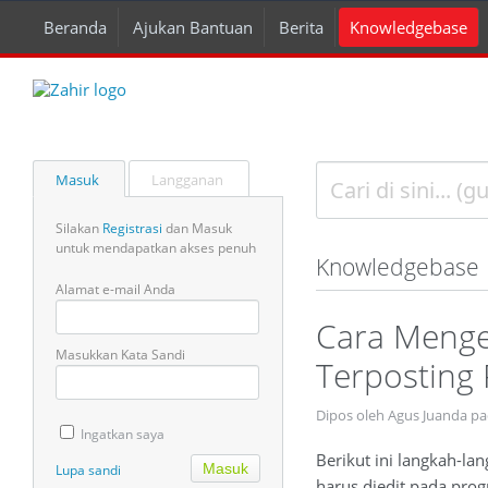
Beranda
Ajukan Bantuan
Berita
Knowledgebase
Masuk
Langganan
Silakan
Registrasi
dan Masuk
untuk mendapatkan akses penuh
Knowledgebase
Alamat e-mail Anda
Cara Menge
Masukkan Kata Sandi
Terposting 
Dipos oleh Agus Juanda pa
Ingatkan saya
Berikut ini langkah-la
Lupa sandi
harus diedit pada pro