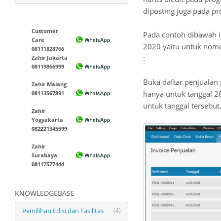
diposting juga pada pr
Customer
Pada contoh dibawah in
Care
2020 yaitu untuk nomo
08111828766
:
Zahir Jakarta
08119866999
Buka daftar penjualan p
Zahir Malang
hanya untuk tanggal 28
08113567891
untuk tanggal tersebut
Zahir
Yogyakarta
082221345599
Zahir
Surabaya
08117577444
KNOWLEDGEBASE
Pemilihan Edisi dan Fasilitas
(4)