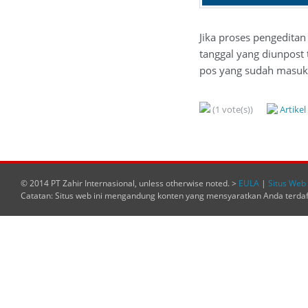
Jika proses pengeditan
tanggal yang diunpost 
pos yang sudah masuk 
(1 vote(s))
Artike
© 2014 PT Zahir Internasional, unless otherwise noted. >
EULA
|
Situs Web 
Catatan: Situs web ini mengandung konten yang mensyaratkan Anda terda