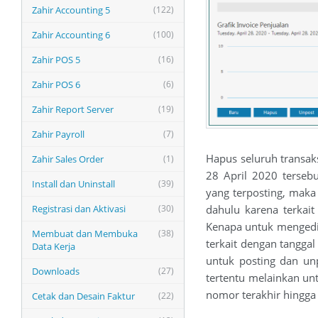
Zahir Accounting 5
(122)
Zahir Accounting 6
(100)
Zahir POS 5
(16)
Zahir POS 6
(6)
Zahir Report Server
(19)
Zahir Payroll
(7)
Hapus seluruh transaks
Zahir Sales Order
(1)
28 April 2020 tersebu
Install dan Uninstall
(39)
yang terposting, maka 
Registrasi dan Aktivasi
(30)
dahulu karena terkai
Kenapa untuk mengedit
Membuat dan Membuka
(38)
terkait dengan tanggal
Data Kerja
untuk posting dan unp
Downloads
(27)
tertentu melainkan unt
nomor terakhir hingga 
Cetak dan Desain Faktur
(22)