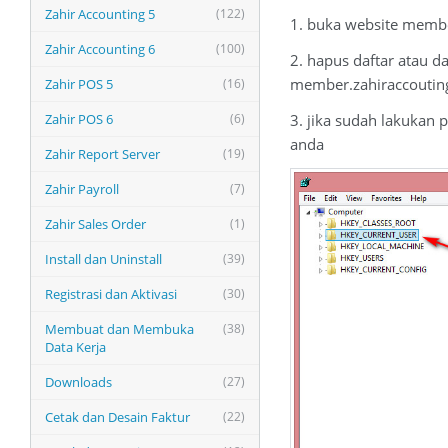
Zahir Accounting 5
(122)
1. buka website memb
Zahir Accounting 6
(100)
2. hapus daftar atau da
member.zahiraccouting
Zahir POS 5
(16)
3. jika sudah lakukan 
Zahir POS 6
(6)
anda
Zahir Report Server
(19)
Zahir Payroll
(7)
Zahir Sales Order
(1)
Install dan Uninstall
(39)
Registrasi dan Aktivasi
(30)
Membuat dan Membuka
(38)
Data Kerja
Downloads
(27)
Cetak dan Desain Faktur
(22)