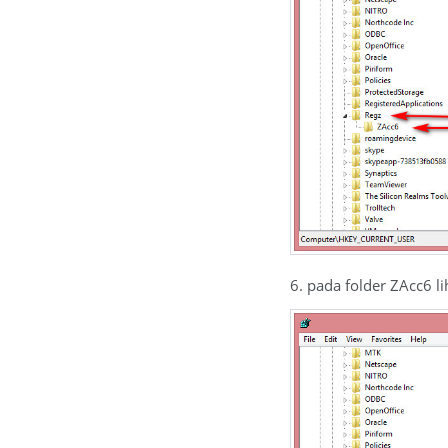
6. pada folder ZAcc6 l