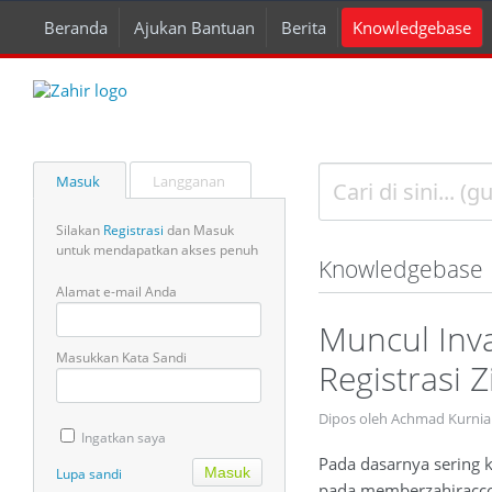
Beranda
Ajukan Bantuan
Berita
Knowledgebase
Masuk
Langganan
Silakan
Registrasi
dan Masuk
untuk mendapatkan akses penuh
Knowledgebase
Alamat e-mail Anda
Muncul Inva
Masukkan Kata Sandi
Registrasi Z
Dipos oleh Achmad Kurnia 
Ingatkan saya
Pada dasarnya sering k
Lupa sandi
pada memberzahiraccout