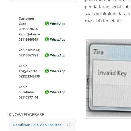
pendaftaran serial za
saat melakukan data re
Customer
masalah tersebut :
Care
08111828766
Zahir Jakarta
08119866999
Zahir Malang
08113567891
Zahir
Yogyakarta
082221345599
Zahir
Surabaya
08117577444
KNOWLEDGEBASE
Pemilihan Edisi dan Fasilitas
(4)