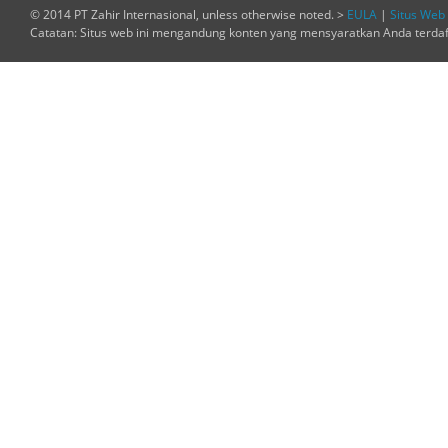
© 2014 PT Zahir Internasional, unless otherwise noted. >
EULA
|
Situs Web 
Catatan: Situs web ini mengandung konten yang mensyaratkan Anda terda