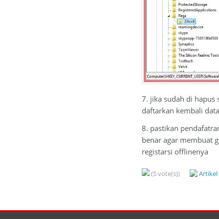
7. jika sudah di hapu
daftarkan kembali data 
8. pastikan pendafatra
benar agar membuat ge
registarsi offlinenya
(5 vote(s))
Artike