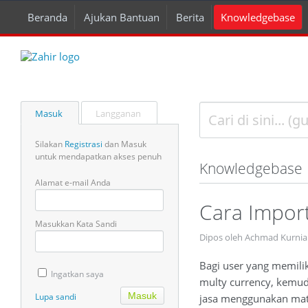
Beranda
Ajukan Bantuan
Berita
Knowledgebase
Masuk
Langganan
Silakan
Registrasi
dan Masuk
untuk mendapatkan akses penuh
Knowledgebase
Alamat e-mail Anda
Cara Impor
Masukkan Kata Sandi
Dipos oleh Achmad Kurnia 
Bagi user yang memili
Ingatkan saya
multy currency, kemud
Lupa sandi
jasa menggunakan mat