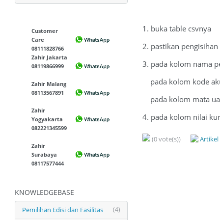
1. buka table csvnya
Customer
Care
2. pastikan pengisihan
08111828766
Zahir Jakarta
3. pada kolom nama pe
08119866999
pada kolom kode akun
Zahir Malang
08113567891
pada kolom mata uang 
Zahir
4. pada kolom nilai ku
Yogyakarta
082221345599
(0 vote(s))
Artike
Zahir
Surabaya
08117577444
KNOWLEDGEBASE
Pemilihan Edisi dan Fasilitas
(4)