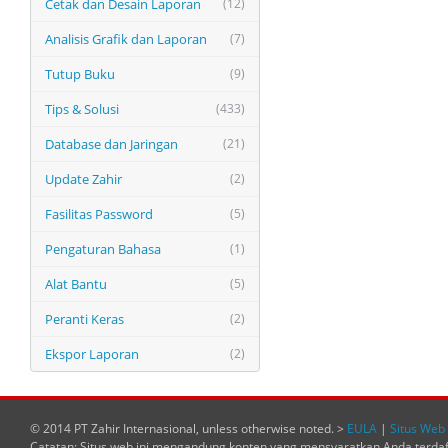
Cetak dan Desain Laporan
(12)
Analisis Grafik dan Laporan
(7)
Tutup Buku
(9)
Tips & Solusi
(433)
Database dan Jaringan
(21)
Update Zahir
(2)
Fasilitas Password
(5)
Pengaturan Bahasa
(1)
Alat Bantu
(5)
Peranti Keras
(2)
Ekspor Laporan
(2)
© 2014 PT Zahir Internasional, unless otherwise noted. >
EULA
|
Situs Web 
Catatan: Situs web ini mengandung konten yang mensyaratkan Anda terda