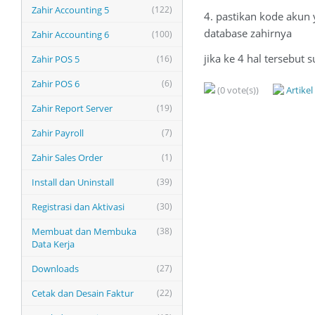
Zahir Accounting 5
(122)
4. pastikan kode akun 
database zahirnya
Zahir Accounting 6
(100)
jika ke 4 hal tersebut
Zahir POS 5
(16)
Zahir POS 6
(6)
(0 vote(s))
Artike
Zahir Report Server
(19)
Zahir Payroll
(7)
Zahir Sales Order
(1)
Install dan Uninstall
(39)
Registrasi dan Aktivasi
(30)
Membuat dan Membuka
(38)
Data Kerja
Downloads
(27)
Cetak dan Desain Faktur
(22)