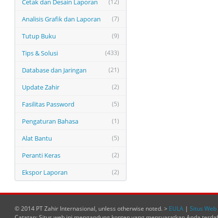
Cetak dan Desain Laporan
(12)
Analisis Grafik dan Laporan
(7)
Tutup Buku
(9)
Tips & Solusi
(433)
Database dan Jaringan
(21)
Update Zahir
(2)
Fasilitas Password
(5)
Pengaturan Bahasa
(1)
Alat Bantu
(5)
Peranti Keras
(2)
Ekspor Laporan
(2)
© 2014 PT Zahir Internasional, unless otherwise noted. >
EULA
|
Situs Web 
Catatan: Situs web ini mengandung konten yang mensyaratkan Anda terda