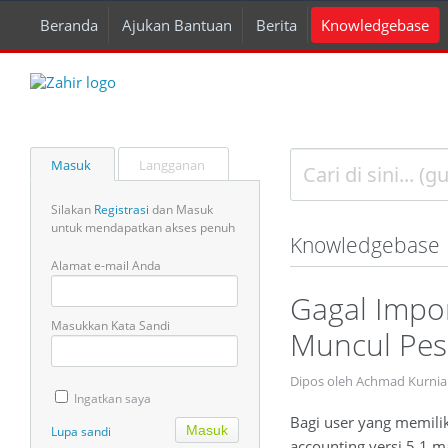
Beranda
Ajukan Bantuan
Berita
Knowledgebase
Masuk
Langganan
Silakan
Registrasi
dan Masuk
untuk mendapatkan akses penuh
Knowledgebase
Alamat e-mail Anda
Gagal Impor
Masukkan Kata Sandi
Muncul Pes
Dipos oleh Achmad Kurnia
Ingatkan saya
Bagi user yang memili
Lupa sandi
accounting versi 5.1 