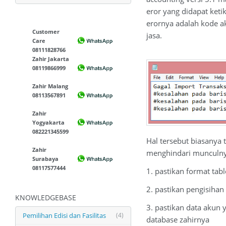
eror yang didapat keti
erornya adalah kode a
Customer
jasa.
Care
08111828766
Zahir Jakarta
08119866999
Zahir Malang
08113567891
Zahir
Yogyakarta
082221345599
Hal tersebut biasanya 
Zahir
menghindari munculnya
Surabaya
08117577444
1. pastikan format tab
2. pastikan pengisihan
KNOWLEDGEBASE
3. pastikan data akun 
Pemilihan Edisi dan Fasilitas
(4)
database zahirnya