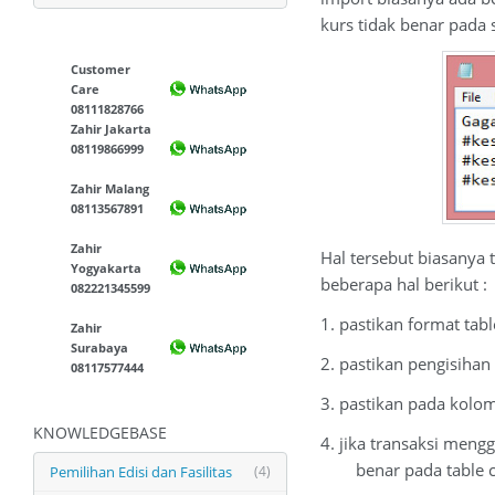
kurs tidak benar pada 
Customer
Care
08111828766
Zahir Jakarta
08119866999
Zahir Malang
08113567891
Zahir
Hal tersebut biasanya 
Yogyakarta
beberapa hal berikut :
082221345599
1. pastikan format tab
Zahir
Surabaya
2. pastikan pengisihan
08117577444
3. pastikan pada kolo
KNOWLEDGEBASE
4. jika transaksi meng
benar pada table csvn
Pemilihan Edisi dan Fasilitas
(4)