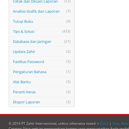
Cetak dan Desain Laporan
(12)
Analisis Grafik dan Laporan
(7)
Tutup Buku
(9)
Tips & Solusi
(433)
Database dan Jaringan
(21)
Update Zahir
(2)
Fasilitas Password
(5)
Pengaturan Bahasa
(1)
Alat Bantu
(5)
Peranti Keras
(2)
Ekspor Laporan
(2)
© 2014 PT Zahir Internasional, unless otherwise noted. >
EULA
|
Situs Web 
Catatan: Situs web ini mengandung konten yang mensyaratkan Anda terda