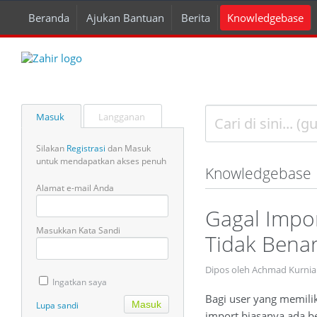
Beranda
Ajukan Bantuan
Berita
Knowledgebase
Masuk
Langganan
Silakan
Registrasi
dan Masuk
untuk mendapatkan akses penuh
Knowledgebase
Alamat e-mail Anda
Gagal Impo
Masukkan Kata Sandi
Tidak Bena
Dipos oleh Achmad Kurnia
Ingatkan saya
Bagi user yang memili
Lupa sandi
import biasanya ada be