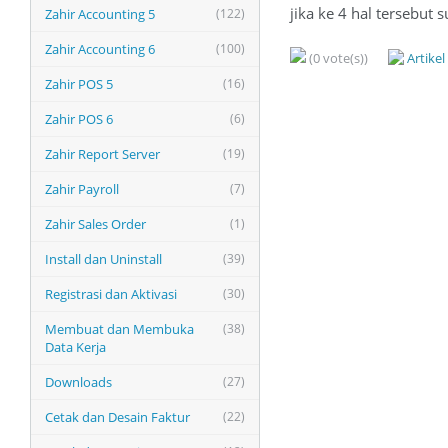
jika ke 4 hal tersebut
Zahir Accounting 5
(122)
Zahir Accounting 6
(100)
(0 vote(s))
Artike
Zahir POS 5
(16)
Zahir POS 6
(6)
Zahir Report Server
(19)
Zahir Payroll
(7)
Zahir Sales Order
(1)
Install dan Uninstall
(39)
Registrasi dan Aktivasi
(30)
Membuat dan Membuka
(38)
Data Kerja
Downloads
(27)
Cetak dan Desain Faktur
(22)