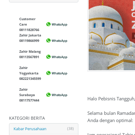
Customer
Care
08111828766
Zahir Jakarta
08119866999
Zahir Malang
08113567891
Zahir
Yogyakarta
082221345599
Zahir
Surabaya
Halo Pebisnis Tangguh
08117577444
Selama bulan Ramadan 
KATEGORI BERITA
Anda dengan optimal:
Kabar Perusahaan
(38)
Jam operasional Zahir