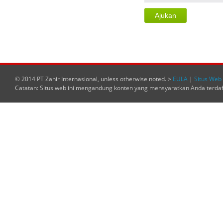
© 2014 PT Zahir Internasional, unless otherwise noted. >
EULA
|
Situs Web 
Catatan: Situs web ini mengandung konten yang mensyaratkan Anda terda