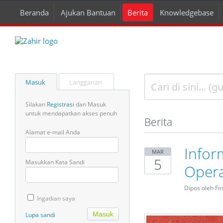
Beranda
Ajukan Bantuan
Berita
Knowledgebase
Masuk
Langganan
Silakan
Registrasi
dan Masuk
untuk mendapatkan akses penuh
Berita
Alamat e-mail Anda
Infor
MAR
5
Masukkan Kata Sandi
Opera
Dipos oleh Fi
Ingatkan saya
Lupa sandi