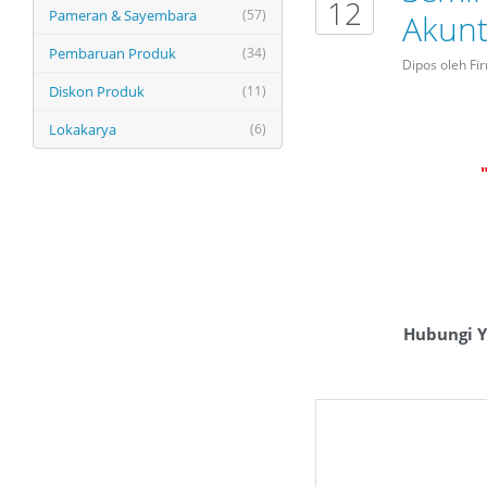
12
Pameran & Sayembara
(57)
Akunt
Pembaruan Produk
(34)
Dipos oleh F
Diskon Produk
(11)
Lokakarya
(6)
Hubungi Y