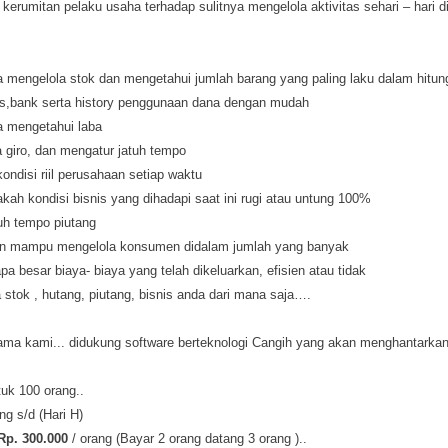
 kerumitan pelaku usaha terhadap sulitnya mengelola aktivitas sehari – hari 
 mengelola stok dan mengetahui jumlah barang yang paling laku dalam hitung
as,bank serta history penggunaan dana dengan mudah
a mengetahui laba
a giro, dan mengatur jatuh tempo
ondisi riil perusahaan setiap waktu
akah kondisi bisnis yang dihadapi saat ini rugi atau untung 100%
tuh tempo piutang
dan mampu mengelola konsumen didalam jumlah yang banyak
apa besar biaya- biaya yang telah dikeluarkan, efisien atau tidak
a stok , hutang, piutang, bisnis anda dari mana saja….
ma kami... didukung software berteknologi Cangih yang akan menghantark
uk 100 orang..
ng s/d (Hari H)
Rp. 300.000
/ orang (Bayar 2 orang datang 3 orang )..