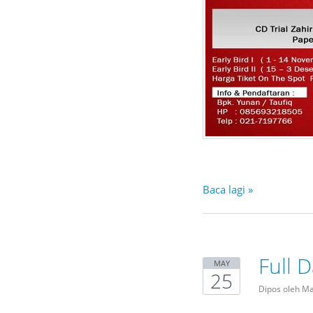
Baca lagi »
Full 
MAY
25
Dipos oleh M