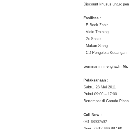
Discount khusus untuk pem
Fasilitas :
- E-Book Zahir
- Vidio Training
- 2x Snack
- Makan Siang
- CD Pengelola Keuangan
Seminar ini menghadiri
Mr.
Pelaksanaan :
Sabtu, 28 Mei 2011
Pukul 09:00 – 17:00
Bertempat di Garuda Plasa
Call Now :
061 68902592
Novi : 0812 669 887 60