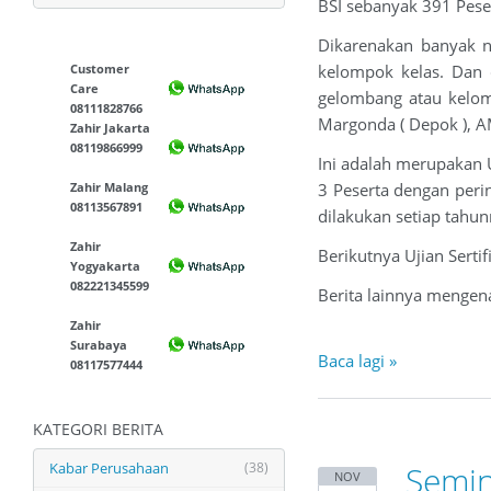
BSI sebanyak 391 Pese
Dikarenakan banyak n
Customer
kelompok kelas. Dan 
Care
gelombang atau kelomp
08111828766
Margonda ( Depok ), A
Zahir Jakarta
08119866999
Ini adalah merupakan U
Zahir Malang
3 Peserta dengan perin
08113567891
dilakukan setiap tahun
Zahir
Berikutnya Ujian Serti
Yogyakarta
082221345599
Berita lainnya mengen
Zahir
Surabaya
Baca lagi »
08117577444
KATEGORI BERITA
Kabar Perusahaan
(38)
Semin
NOV