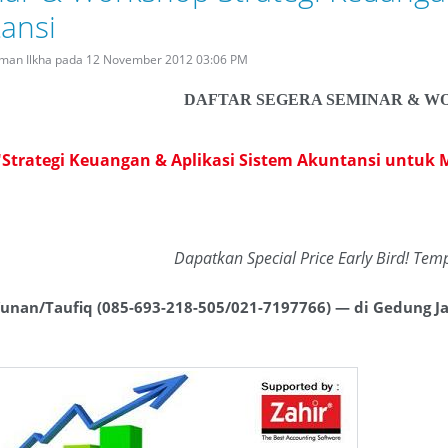
ansi
irman Ilkha pada 12 November 2012 03:06 PM
DAFTAR SEGERA SEMINAR & W
"Strategi Keuangan & Aplikasi Sistem Akuntansi untuk
Dapatkan Special Price Early Bird! Tem
unan/Taufiq (085-693-218-505/021-7197766) — di Gedung Jaka