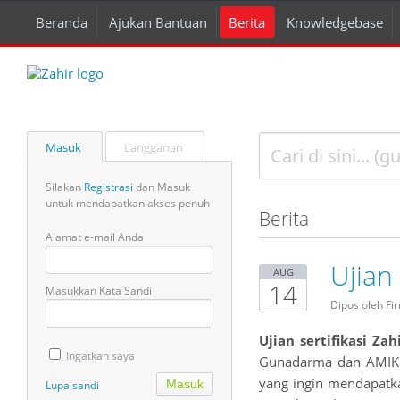
Beranda
Ajukan Bantuan
Berita
Knowledgebase
Masuk
Langganan
Silakan
Registrasi
dan Masuk
untuk mendapatkan akses penuh
Berita
Alamat e-mail Anda
Ujian
AUG
14
Masukkan Kata Sandi
Dipos oleh Fi
Ujian sertifikasi Zah
Ingatkan saya
Gunadarma dan AMIK BS
yang ingin mendapatka
Lupa sandi