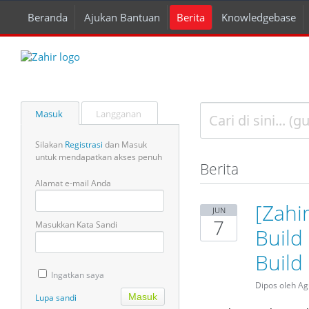
Beranda
Ajukan Bantuan
Berita
Knowledgebase
Masuk
Langganan
Silakan
Registrasi
dan Masuk
untuk mendapatkan akses penuh
Berita
Alamat e-mail Anda
[Zahi
JUN
7
Masukkan Kata Sandi
Build
Build
Ingatkan saya
Dipos oleh Ag
Lupa sandi