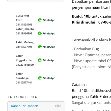
Dapatkan pembaruan bu
penyempurnaan fitur fa
Customer
Build: 10b
untuk Zahir
Care
Rilis dimulai : 07-06
08111828766
Zahir Jakarta
08119866999
Termasuk di dalam bu
Zahir Malang
08113567891
- Perbaikan Bug
- New : Optimasi pesan
Zahir
Yogyakarta
- New : update tabel C
082221345599
[Penyesuaian kolom NI
Zahir
Surabaya
08117577444
Catatan :
Build 10b ini dikhusus
pengguna Zahir Enterpr
KATEGORI BERITA
Sangat dianjurkan unt
Kabar Perusahaan
(38)