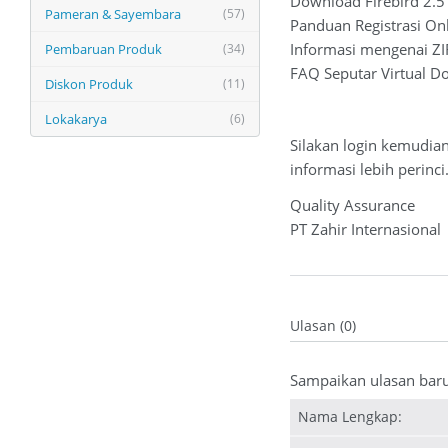
Download Firebird 2.5
Pameran & Sayembara
(57)
Panduan Registrasi On
Informasi mengenai ZIR
Pembaruan Produk
(34)
FAQ Seputar Virtual D
Diskon Produk
(11)
Lokakarya
(6)
Silakan login kemudia
informasi lebih perinci
Quality Assurance
PT Zahir Internasional
Ulasan (0)
Sampaikan ulasan bar
Nama Lengkap: