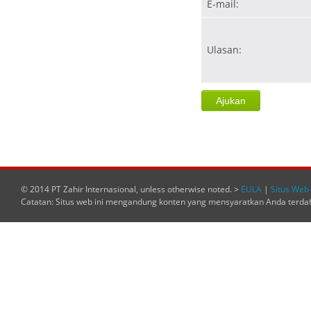
E-mail:
Ulasan:
© 2014 PT Zahir Internasional, unless otherwise noted. >
EULA
|
Situs Web 
Catatan: Situs web ini mengandung konten yang mensyaratkan Anda terda