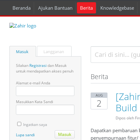
Beranda
Ajukan Bantuan
Berita
Knowledgebase
Masuk
Langganan
Silakan
Registrasi
dan Masuk
untuk mendapatkan akses penuh
Berita
Alamat e-mail Anda
[Zahi
AUG
2
Masukkan Kata Sandi
Build
Dipos oleh Fi
Ingatkan saya
Dapatkan pembaruan bu
Lupa sandi
penyempurnaan fitur/ f