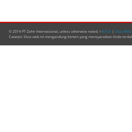
© 2014 PT Zahir Internasional, unless otherwise noted. >
EULA
|
Situs Web 
Catatan: Situs web ini mengandung konten yang mensyaratkan Anda terda