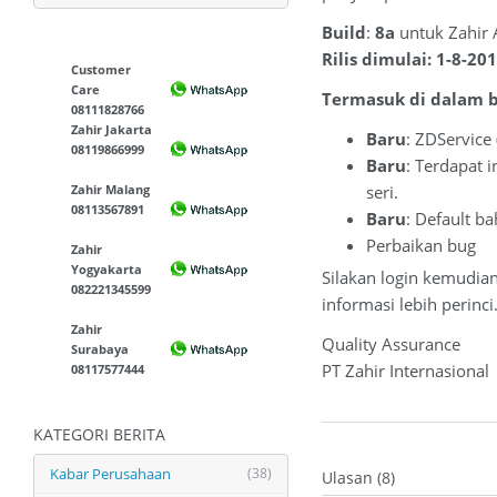
Build
:
8a
untuk Zahir 
Rilis dimulai: 1-8-20
Customer
Care
Termasuk di dalam bu
08111828766
Zahir Jakarta
Baru
: ZDService 
08119866999
Baru
: Terdapat 
Zahir Malang
seri.
08113567891
Baru
: Default b
Perbaikan bug
Zahir
Yogyakarta
Silakan login kemudia
082221345599
informasi lebih perinci
Zahir
Quality Assurance
Surabaya
PT Zahir Internasional
08117577444
KATEGORI BERITA
Kabar Perusahaan
(38)
Ulasan (8)