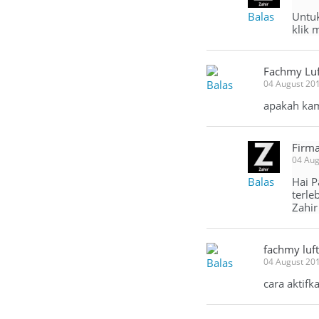
Balas
Untuk
klik 
Fachmy Luf
Balas
04 August 20
apakah kam
Firma
04 Aug
Balas
Hai P
terle
Zahir
fachmy luf
Balas
04 August 20
cara aktifk