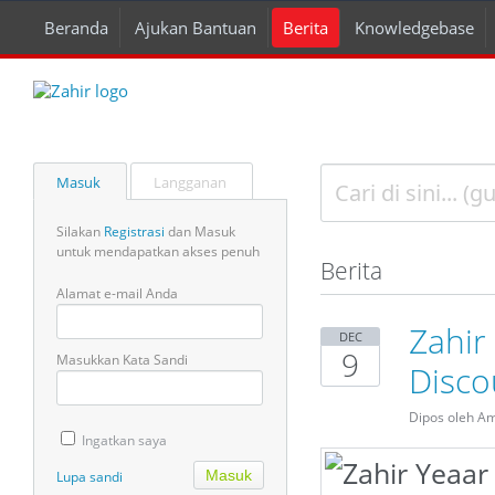
Beranda
Ajukan Bantuan
Berita
Knowledgebase
Masuk
Langganan
Silakan
Registrasi
dan Masuk
untuk mendapatkan akses penuh
Berita
Alamat e-mail Anda
Zahir
DEC
9
Masukkan Kata Sandi
Disco
Dipos oleh A
Ingatkan saya
Lupa sandi