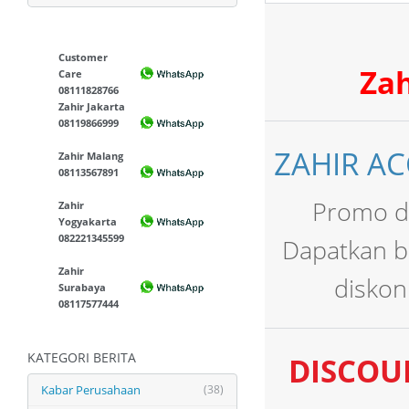
Customer
Zah
Care
08111828766
Zahir Jakarta
08119866999
ZAHIR AC
Zahir Malang
08113567891
Promo di
Zahir
Yogyakarta
082221345599
Dapatkan b
Zahir
diskon
Surabaya
08117577444
KATEGORI BERITA
DISCOU
Kabar Perusahaan
(38)