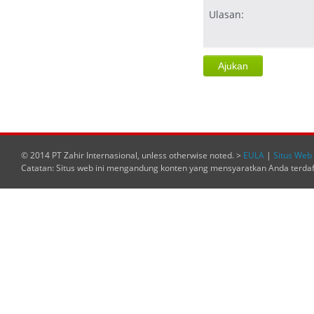
Ulasan:
© 2014 PT Zahir Internasional, unless otherwise noted. >
EULA
|
Situs Web 
Catatan: Situs web ini mengandung konten yang mensyaratkan Anda terda