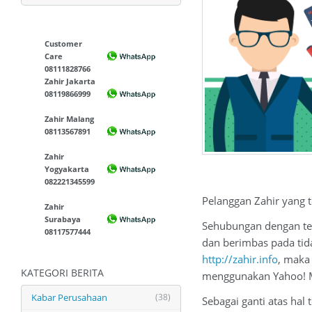
Customer
Care
08111828766
Zahir Jakarta
08119866999
Zahir Malang
08113567891
Zahir
Yogyakarta
082221345599
Pelanggan Zahir yang 
Zahir
Surabaya
Sehubungan dengan tel
08117577444
dan berimbas pada tid
http://zahir.info
, maka
KATEGORI BERITA
menggunakan Yahoo! M
Kabar Perusahaan
(38)
Sebagai ganti atas hal