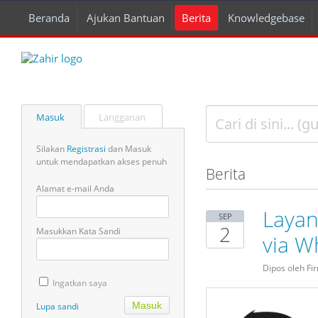
Beranda
Ajukan Bantuan
Berita
Knowledgebase
Masuk
Langganan
Silakan
Registrasi
dan Masuk
untuk mendapatkan akses penuh
Berita
Alamat e-mail Anda
Layan
SEP
2
Masukkan Kata Sandi
via W
Dipos oleh Fi
Ingatkan saya
Lupa sandi