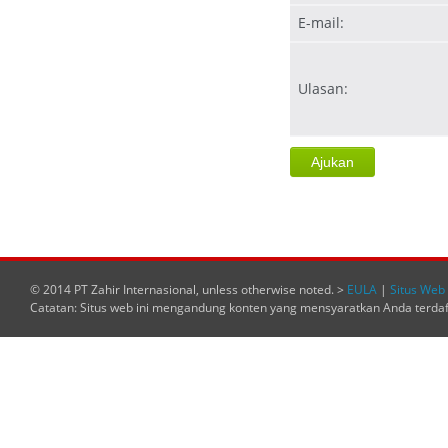
E-mail:
Ulasan:
© 2014 PT Zahir Internasional, unless otherwise noted. >
EULA
|
Situs Web 
Catatan: Situs web ini mengandung konten yang mensyaratkan Anda terda