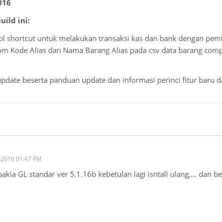
2016
ild ini:
l shortcut untuk melakukan transaksi kas dan bank dengan pemb
 Kode Alias dan Nama Barang Alias pada csv data barang comp
update beserta panduan update dan informasi perinci fitur baru 
2016 01:47 PM
pakia GL standar ver 5.1.16b kebetulan lagi isntall ulang,... dan b