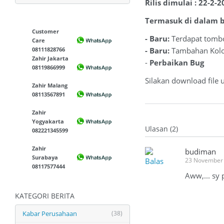
Rilis dimulai : 22-2-
Termasuk di dalam bu
Customer
- Baru:
Terdapat tombo
Care
08111828766
- Baru:
Tambahan Kolom
Zahir Jakarta
-
Perbaikan Bug
08119866999
Silakan download file 
Zahir Malang
08113567891
Zahir
Yogyakarta
Ulasan (2)
082221345599
Zahir
budiman
Surabaya
Balas
23 November 
08117577444
Aww,... sy 
KATEGORI BERITA
Kabar Perusahaan
(38)