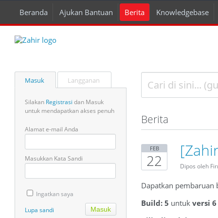
Beranda
Ajukan Bantuan
Berita
Knowledgebase
Masuk
Langganan
Silakan
Registrasi
dan Masuk
untuk mendapatkan akses penuh
Berita
Alamat e-mail Anda
[Zahi
FEB
22
Masukkan Kata Sandi
Dipos oleh Fi
Dapatkan pembaruan bu
Ingatkan saya
Build: 5
untuk
versi 
Lupa sandi