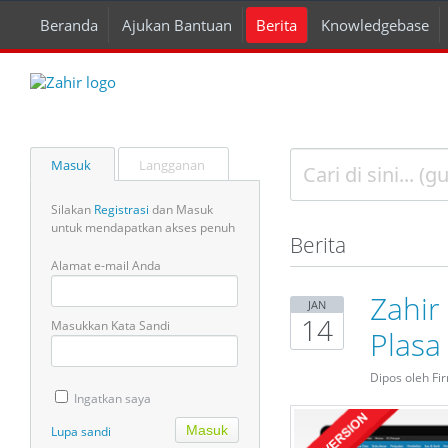
Beranda
Ajukan Bantuan
Berita
Knowledgebase
Masuk
Langganan
Silakan
Registrasi
dan Masuk
untuk mendapatkan akses penuh
Berita
Alamat e-mail Anda
Zahir
JAN
14
Masukkan Kata Sandi
Plasa
Dipos oleh Fi
Ingatkan saya
Lupa sandi