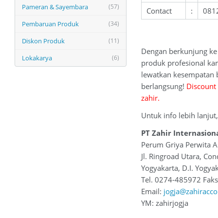
Pameran & Sayembara
(57)
Contact
:
081
Pembaruan Produk
(34)
Diskon Produk
(11)
Dengan berkunjung ke 
Lokakarya
(6)
produk profesional ka
lewatkan kesempatan b
berlangsung!
Discount
zahir.
Untuk info lebih lanjut
PT Zahir Internasio
Perum Griya Perwita As
Jl. Ringroad Utara, Co
Yogyakarta, D.I. Yogya
Tel. 0274-485972 Fak
Email:
jogja@zahiracc
YM: zahirjogja