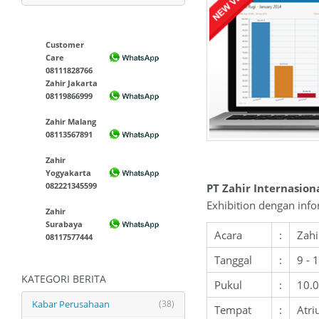
Customer
Care
08111828766
Zahir Jakarta
08119866999
Zahir Malang
08113567891
Zahir
Yogyakarta
082221345599
PT Zahir Internasio
Exhibition dengan info
Zahir
Surabaya
Acara
:
Zahi
08117577444
Tanggal
:
9 - 
KATEGORI BERITA
Pukul
:
10.0
Kabar Perusahaan
(38)
Tempat
:
Atri