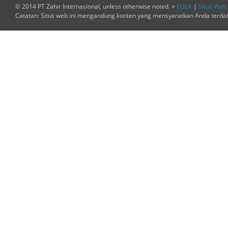
© 2014 PT Zahir Internasional, unless otherwise noted. >
EULA
|
Situs Web 
Catatan: Situs web ini mengandung konten yang mensyaratkan Anda terda