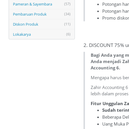
Potongan har
Pameran & Sayembara
(57)
Potongan har
Pembaruan Produk
(34)
Promo diskon 
Diskon Produk
(11)
Lokakarya
(6)
2. DISCOUNT 75% un
Bagi Anda yang m
Anda menjadi Zah
Accounting 6.
Mengapa harus bera
Zahir Accounting 6
lebih dalam proses
Fitur Unggulan Za
Sudah terin
Beberapa Del
Uang Muka Pe