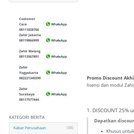
Customer
Care
08111828766
Zahir Jakarta
08119866999
Zahir Malang
08113567891
Zahir
Yogyakarta
Promo Discount Akhi
082221345599
lisensi dan modul Zahi
Zahir
Surabaya
08117577444
1. DISCOUNT 25% un
KATEGORI BERITA
Dapatkan discoun
Kabar Perusahaan
(38)
Khusus untuk