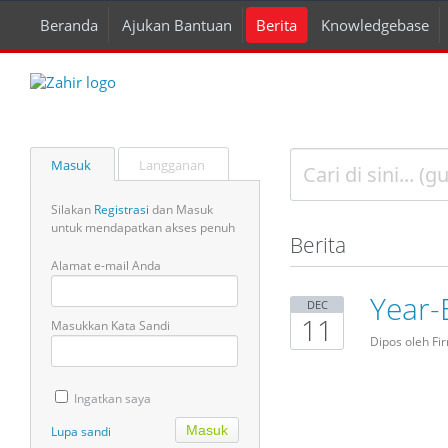
Beranda
Ajukan Bantuan
Berita
Knowledgebase
Masuk
Langganan
Silakan
Registrasi
dan Masuk
untuk mendapatkan akses penuh
Berita
Alamat e-mail Anda
Year-
DEC
11
Masukkan Kata Sandi
Dipos oleh Fi
Ingatkan saya
Lupa sandi