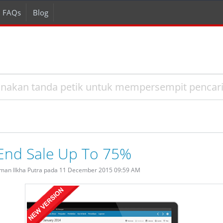
FAQs
Blog
End Sale Up To 75%
rman Ilkha Putra pada 11 December 2015 09:59 AM