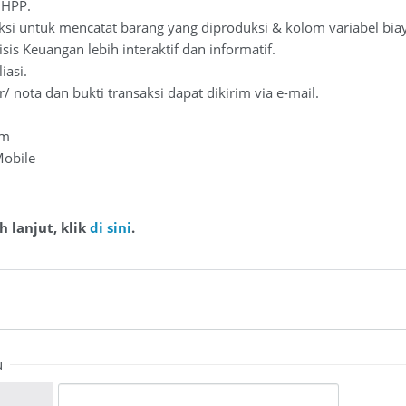
 HPP.
si untuk mencatat barang yang diproduksi & kolom variabel biay
isis Keuangan lebih interaktif dan informatif.
iasi.
r/ nota dan bukti transaksi dapat dikirim via e-mail.
am
Mobile
h lanjut, klik
di sini
.
u