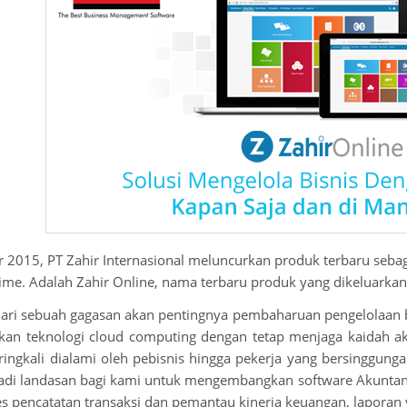
r 2015, PT Zahir Internasional meluncurkan produk terbaru seba
time. Adalah Zahir Online, nama terbaru produk yang dikeluarkan 
 dari sebuah gagasan akan pentingnya pembaharuan pengelolaan b
akan teknologi cloud computing dengan tetap menjaga kaidah 
ringkali dialami oleh pebisnis hingga pekerja yang bersingg
adi landasan bagi kami untuk mengembangkan software Akuntans
s pencatatan transaksi dan pemantau kinerja keuangan, laporan ya