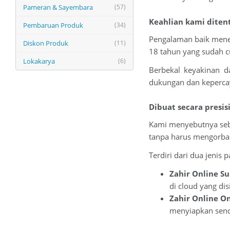
Pameran & Sayembara
(57)
Keahlian kami diten
Pembaruan Produk
(34)
Pengalaman baik menen
Diskon Produk
(11)
18 tahun yang sudah c
Lokakarya
(6)
Berbekal keyakinan d
dukungan dan kepercay
Dibuat secara presi
Kami menyebutnya seba
tanpa harus mengorban
Terdiri dari dua jenis 
Zahir Online Su
di cloud yang d
Zahir Online O
menyiapkan sendi