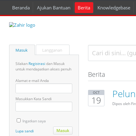
Beranda
Ajukan Bantuan
Berita
Knowledgebase
Masuk
Langganan
Silakan
Registrasi
dan Masuk
untuk mendapatkan akses penuh
Berita
Alamat e-mail Anda
Pelun
OCT
19
Masukkan Kata Sandi
Dipos oleh Fi
Ingatkan saya
Lupa sandi