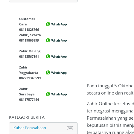
Customer
Care
08111828766
Zahir Jakarta
08119866999
Zahir Malang
08113567891
Zahir
Yogyakarta
082221345599
Pada tanggal 5 Oktobe
Zahir
secara online dan real
Surabaya
08117577444
Zahir Online tercetus
terintegrasi menggun
KATEGORI BERITA
Permasalahan yang se
keputusan bisnis menj
Kabar Perusahaan
(38)
terbatasnya ruang akse