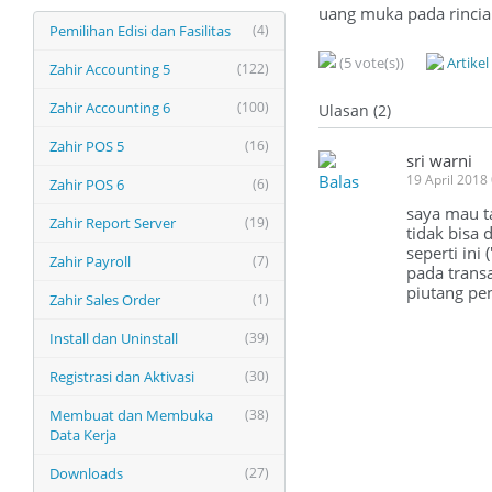
uang muka pada rincia
Pemilihan Edisi dan Fasilitas
(4)
(5 vote(s))
Artike
Zahir Accounting 5
(122)
Zahir Accounting 6
(100)
Ulasan (2)
Zahir POS 5
(16)
sri warni
Balas
19 April 2018
Zahir POS 6
(6)
saya mau t
Zahir Report Server
(19)
tidak bisa
seperti in
Zahir Payroll
(7)
pada trans
piutang pe
Zahir Sales Order
(1)
Install dan Uninstall
(39)
Registrasi dan Aktivasi
(30)
Membuat dan Membuka
(38)
Data Kerja
Downloads
(27)