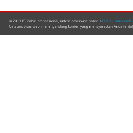
© 2013 PT Zahir Internasional, unless otherwise noted. >
EULA
|
Situs Web 
Catatan: Situs web ini mengandung konten yang mensyaratkan Anda terda