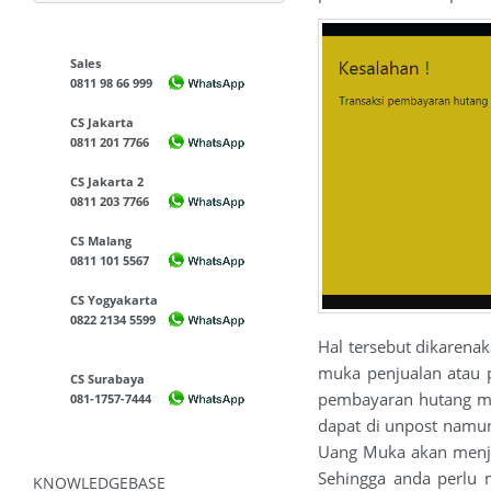
Sales
0811 98 66 999
CS Jakarta
0811 201 7766
CS Jakarta 2
0811 203 7766
CS Malang
0811 101 5567
CS Yogyakarta
0822 2134 5599
Hal tersebut dikarenak
muka penjualan atau p
CS Surabaya
pembayaran hutang mau
081-1757-7444
dapat di unpost namun
Uang Muka akan menjad
Sehingga anda perlu 
KNOWLEDGEBASE