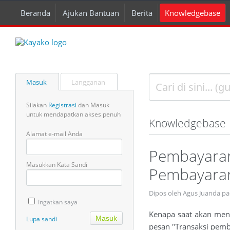
Beranda
Ajukan Bantuan
Berita
Knowledgebase
Masuk
Langganan
Silakan
Registrasi
dan Masuk
untuk mendapatkan akses penuh
Knowledgebase
Alamat e-mail Anda
Pembayaran
Masukkan Kata Sandi
Pembayaran
Dipos oleh Agus Juanda p
Ingatkan saya
Kenapa saat akan men
Lupa sandi
pesan "Transaksi pemb