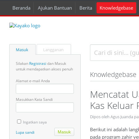
Beranda
Ajukan Bantuan
Berita
Knowledgebase
Masuk
Langganan
Silakan
Registrasi
dan Masuk
untuk mendapatkan akses penuh
Knowledgebase
Alamat e-mail Anda
Mencatat U
Masukkan Kata Sandi
Kas Keluar 
Dipos oleh Agus Juanda p
Ingatkan saya
Berikut ini adalah la
Lupa sandi
pada program zahir ver