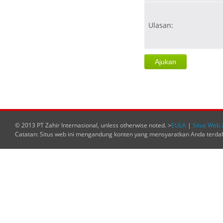
Ulasan:
© 2013 PT Zahir Internasional, unless otherwise noted. >
EULA
|
Situs Web 
Catatan: Situs web ini mengandung konten yang mensyaratkan Anda terda