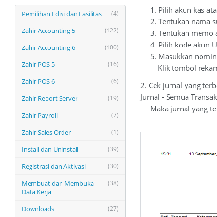
1. Pilih akun kas at
Pemilihan Edisi dan Fasilitas
(4)
2. Tentukan nama su
Zahir Accounting 5
(122)
3. Tentukan memo ata
4. Pilih kode akun U
Zahir Accounting 6
(100)
5. Masukkan nominal 
Zahir POS 5
(16)
Klik tombol rekam 
Zahir POS 6
(6)
2. Cek jurnal yang ter
Jurnal - Semua Transak
Zahir Report Server
(19)
Maka jurnal yang ter
Zahir Payroll
(7)
Uang Muk
Zahir Sales Order
(1)
Install dan Uninstall
(39)
Registrasi dan Aktivasi
(30)
Membuat dan Membuka
(38)
Data Kerja
Downloads
(27)