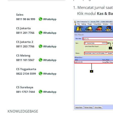
1. Mencatat jurnal saa
Klik modul
Kas & B
Sales
0811 98 66 999
CS Jakarta
0811 201 7766
CS Jakarta 2
0811 203 7766
CS Malang
0811 101 5567
CS Yogyakarta
0822 2134 5599
CS Surabaya
081-1757-7444
KNOWLEDGEBASE