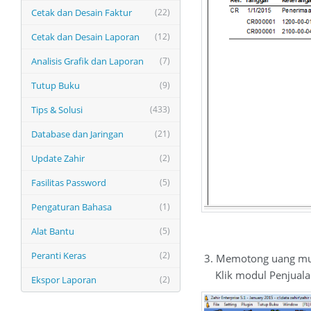
Cetak dan Desain Faktur
(22)
Cetak dan Desain Laporan
(12)
Analisis Grafik dan Laporan
(7)
Tutup Buku
(9)
Tips & Solusi
(433)
Database dan Jaringan
(21)
Update Zahir
(2)
Fasilitas Password
(5)
Pengaturan Bahasa
(1)
Alat Bantu
(5)
Peranti Keras
(2)
3. Memotong uang muka
Klik modul Penjualan
Ekspor Laporan
(2)