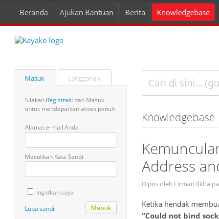
Beranda
Ajukan Bantuan
Berita
Knowledgebase
Masuk
Langganan
Silakan
Registrasi
dan Masuk
untuk mendapatkan akses penuh
Knowledgebase
Alamat e-mail Anda
Kemunculan
Masukkan Kata Sandi
Address and
Dipos oleh Firman Ilkha 
Ingatkan saya
Ketika hendak membua
Lupa sandi
"Could not bind sock