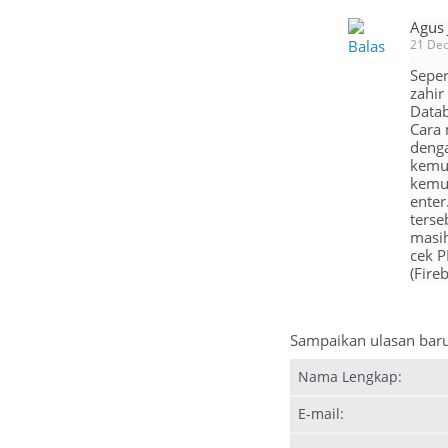
Agus
Balas
21 De
Seper
zahir
Datab
Cara 
deng
kemu
kemud
enter
terse
masih
cek P
(Fire
Sampaikan ulasan bar
Nama Lengkap:
E-mail: