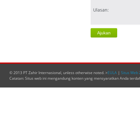
Ulasan:
© 2013 PT Zahir Internasional, unless otherwise noted. >
EULA
|
Situs Web 
Catatan: Situs web ini mengandung konten yang mensyaratkan Anda terda