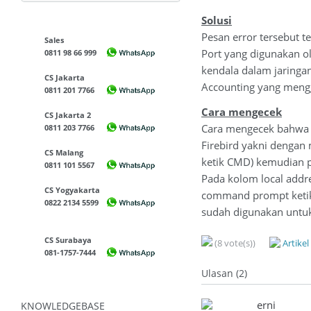
Solusi
Pesan error tersebut t
Sales
Port yang digunakan ol
0811 98 66 999
kendala dalam jaringan
CS Jakarta
Accounting yang mengg
0811 201 7766
Cara mengecek
CS Jakarta 2
Cara mengecek bahwa p
0811 203 7766
Firebird yakni denga
CS Malang
ketik CMD) kemudian p
0811 101 5567
Pada kolom local addre
CS Yogyakarta
command prompt ketik t
0822 2134 5599
sudah digunakan untuk
CS Surabaya
(8 vote(s))
Artike
081-1757-7444
Ulasan (2)
erni
KNOWLEDGEBASE