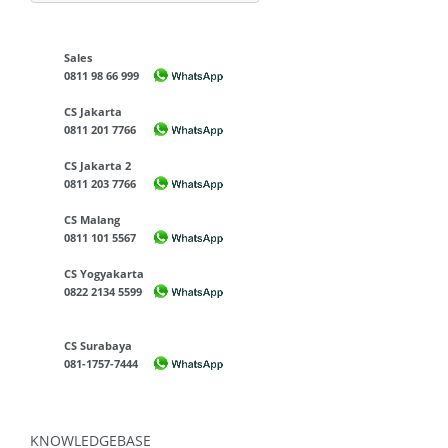
Sales
0811 98 66 999
CS Jakarta
0811 201 7766
CS Jakarta 2
0811 203 7766
CS Malang
0811 101 5567
CS Yogyakarta
0822 2134 5599
CS Surabaya
081-1757-7444
KNOWLEDGEBASE