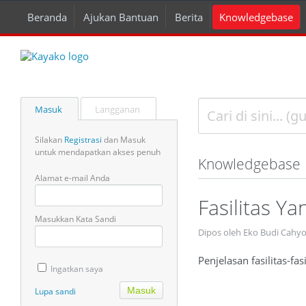
Beranda
Ajukan Bantuan
Berita
Knowledgebase
Masuk
Langganan
Silakan
Registrasi
dan Masuk
untuk mendapatkan akses penuh
Knowledgebase
Alamat e-mail Anda
Fasilitas Y
Masukkan Kata Sandi
Dipos oleh Eko Budi Cahy
Penjelasan fasilitas-fa
Ingatkan saya
Lupa sandi