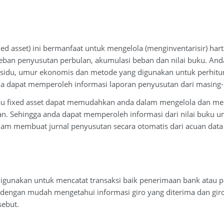
(fixed asset) ini bermanfaat untuk mengelola (menginventarisir) 
ban penyusutan perbulan, akumulasi beban dan nilai buku. Anda p
 residu, umur ekonomis dan metode yang digunakan untuk perhitun
da dapat memperoleh informasi laporan penyusutan dari masing-m
 atau fixed asset dapat memudahkan anda dalam mengelola dan me
an. Sehingga anda dapat memperoleh informasi dari nilai buku unt
 membuat jurnal penyusutan secara otomatis dari acuan data h
 digunakan untuk mencatat transaksi baik penerimaan bank atau
at dengan mudah mengetahui informasi giro yang diterima dan gir
sebut.