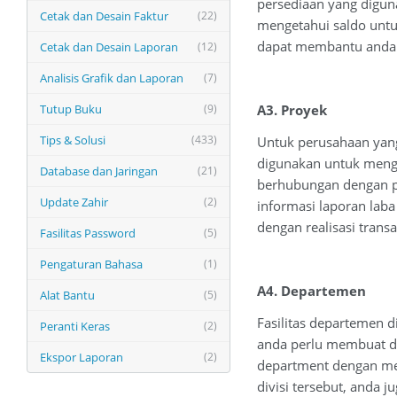
persediaan yang digun
Cetak dan Desain Faktur
(22)
mengetahui saldo untu
dapat membantu anda 
Cetak dan Desain Laporan
(12)
Analisis Grafik dan Laporan
(7)
Tutup Buku
(9)
A3. Proyek
Tips & Solusi
(433)
Untuk perusahaan yang
digunakan untuk mengal
Database dan Jaringan
(21)
berhubungan dengan pr
Update Zahir
(2)
informasi laporan lab
dengan realisasi transa
Fasilitas Password
(5)
Pengaturan Bahasa
(1)
A4. Departemen
Alat Bantu
(5)
Fasilitas departemen d
Peranti Keras
(2)
anda perlu membuat da
Ekspor Laporan
(2)
department dengan men
divisi tersebut, anda 