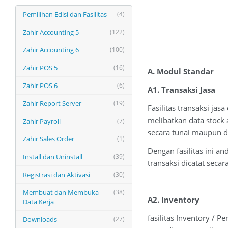
Pemilihan Edisi dan Fasilitas
(4)
Zahir Accounting 5
(122)
Zahir Accounting 6
(100)
Zahir POS 5
(16)
A. Modul Standar
Zahir POS 6
(6)
A1. Transaksi Jasa
Zahir Report Server
(19)
Fasilitas transaksi ja
melibatkan data stock 
Zahir Payroll
(7)
secara tunai maupun di
Zahir Sales Order
(1)
Dengan fasilitas ini a
Install dan Uninstall
(39)
transaksi dicatat secar
Registrasi dan Aktivasi
(30)
Membuat dan Membuka
(38)
A2. Inventory
Data Kerja
fasilitas Inventory / 
Downloads
(27)