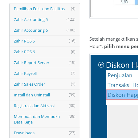
Pemilihan Edisi dan Fasilitas
(4)
Zahir Accounting 5
(122)
Zahir Accounting 6
(100)
Setelah mangaktifkan 
Zahir POS 5
(16)
Hour”,
pilih menu pen
Zahir POS 6
(6)
Zahir Report Server
(19)
Zahir Payroll
(7)
Zahir Sales Order
(1)
Install dan Uninstall
(39)
Registrasi dan Aktivasi
(30)
Membuat dan Membuka
(38)
Data Kerja
Downloads
(27)