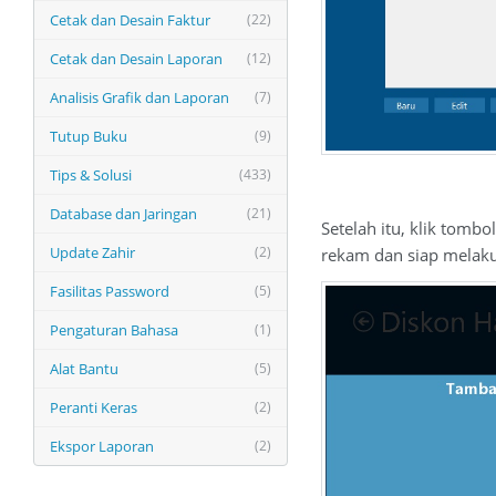
Cetak dan Desain Faktur
(22)
Cetak dan Desain Laporan
(12)
Analisis Grafik dan Laporan
(7)
Tutup Buku
(9)
Tips & Solusi
(433)
Database dan Jaringan
(21)
Setelah itu, klik tomb
Update Zahir
(2)
rekam dan siap melaku
Fasilitas Password
(5)
Pengaturan Bahasa
(1)
Alat Bantu
(5)
Peranti Keras
(2)
Ekspor Laporan
(2)