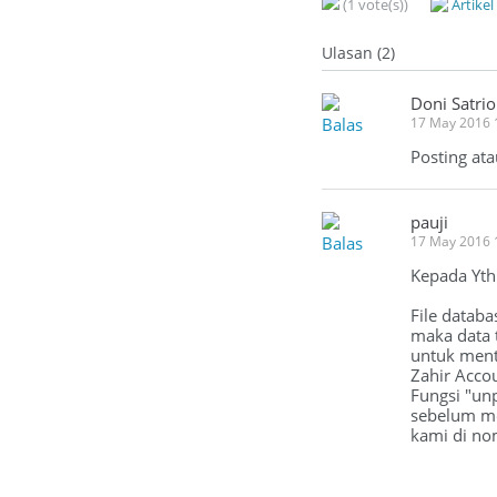
(1 vote(s))
Artike
Ulasan (2)
Doni Satrio
Balas
17 May 2016 
Posting at
pauji
Balas
17 May 2016 
Kepada Yth
File databa
maka data t
untuk ment
Zahir Acco
Fungsi "unp
sebelum me
kami di no