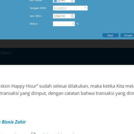
Diskon Happy Hour” sudah selesai dilakukan, maka ketika Kita me
transaksi yang diinput, dengan catatan bahwa transaksi yang dii
 Bisnis Zahir