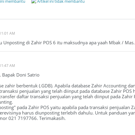
l ini membantu
Artikel ini tidak membantu
11:01 AM
au Unposting di Zahir POS 6 itu maksudnya apa yaah Mbak / Mas
11:47 AM
. Bapak Doni Satrio
se zahir berbentuk (.GDB). Apabila database Zahir Accounting dan
ransaksi penjualan yang telah diinput pada database Zahir POS h
ransfer daftar transaksi penjualan yang telah diinput pada Zahir
unting.
osting" pada Zahir POS yaitu apabila pada transaksi penjualan Za
revisinya harus diunposting terlebih dahulu. Untuk panduan ya
mor 021 7197766. Terimakasih.