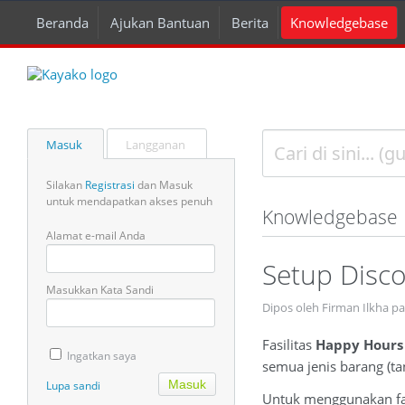
Beranda
Ajukan Bantuan
Berita
Knowledgebase
Masuk
Langganan
Silakan
Registrasi
dan Masuk
untuk mendapatkan akses penuh
Knowledgebase
Alamat e-mail Anda
Setup Disc
Masukkan Kata Sandi
Dipos oleh Firman Ilkha p
Fasilitas
Happy Hour
Ingatkan saya
semua jenis barang (ta
Lupa sandi
Untuk menggunakan fa