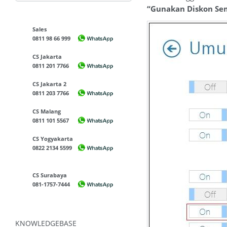
“Gunakan Diskon Se
Sales
0811 98 66 999
CS Jakarta
0811 201 7766
CS Jakarta 2
0811 203 7766
CS Malang
0811 101 5567
CS Yogyakarta
0822 2134 5599
CS Surabaya
081-1757-7444
KNOWLEDGEBASE