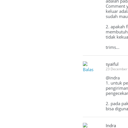
adalah pad
Comment ya
keluar ada
sudah mau 
2. apakah f
membutuhka
tidak keku
trims...
syaiful
Balas
23 December 
@indra
1. untuk p
pengiriman
pengecekan 
2. pada pa
bisa digun
Indra