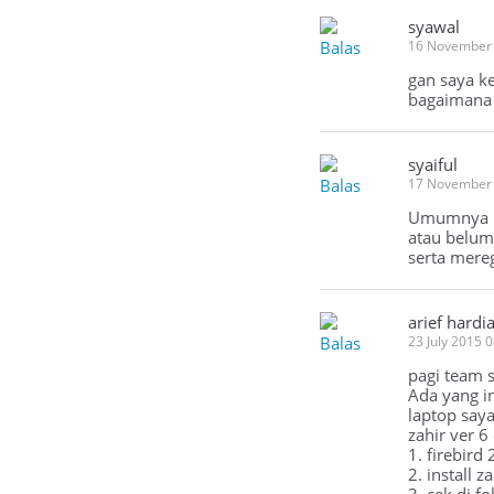
syawal
Balas
16 November 
gan saya ke
bagaimana s
syaiful
Balas
17 November
Umumnya bi
atau belum
serta mereg
arief hardi
Balas
23 July 2015 
pagi team s
Ada yang i
laptop saya
zahir ver 6
1. firebird
2. install 