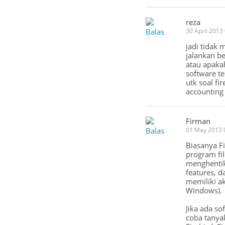
reza
Balas
30 April 2013
jadi tidak
jalankan b
atau apakah
software te
utk soal fi
accounting 
Firman
Balas
01 May 2013 
Biasanya Fi
program fi
menghentika
features, d
memiliki ak
Windows).
Jika ada so
coba tanya