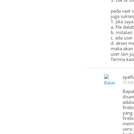
3. cek di fo
pada saat 
juga sukses.
1. Jika say
a. file dat
b. instalasi
c. ada user 
d. akses 
maka akan 
user lain 
Terima kas
syaif
Balas
23 Jul
Bapak
disam
adala
fireb
yang 
fireb
membu
versi