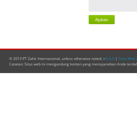
© 2013 PT Zahir Internasional, unless otherwise noted. >
EULA
|
Situs Web 
Catatan: Situs web ini mengandung konten yang mensyaratkan Anda terda