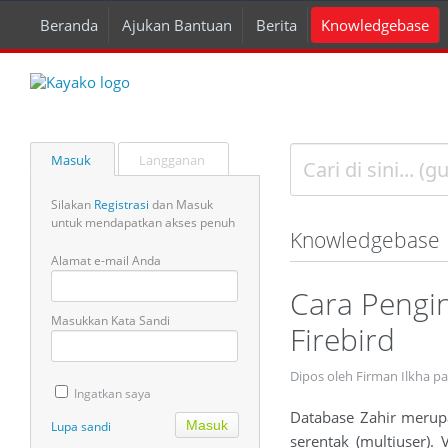
Beranda
Ajukan Bantuan
Berita
Knowledgebase
Masuk
Langganan
Silakan
Registrasi
dan Masuk
untuk mendapatkan akses penuh
Knowledgebase
Alamat e-mail Anda
Cara Pengin
Masukkan Kata Sandi
Firebird
Dipos oleh Firman Ilkha p
Ingatkan saya
Database Zahir merupa
Lupa sandi
serentak (multiuser). 