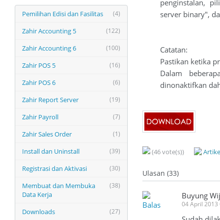
penginstalan, pil
Pemilihan Edisi dan Fasilitas
(4)
server binary", da
Zahir Accounting 5
(122)
Zahir Accounting 6
(100)
Catatan:
Pastikan ketika pr
Zahir POS 5
(16)
Dalam beberapa
Zahir POS 6
(6)
dinonaktifkan da
Zahir Report Server
(19)
Zahir Payroll
(7)
Zahir Sales Order
(1)
Install dan Uninstall
(39)
(46 vote(s))
Artik
Registrasi dan Aktivasi
(30)
Ulasan (33)
Membuat dan Membuka
(38)
Data Kerja
Buyung Wi
Balas
04 April 2013
Downloads
(27)
Sudah dila