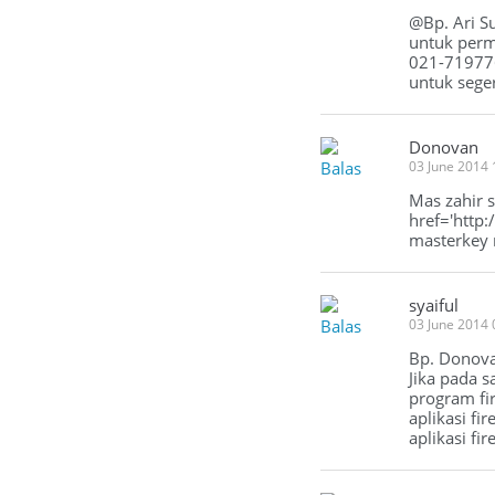
@Bp. Ari S
untuk perm
021-719776
untuk seger
Donovan
Balas
03 June 2014
Mas zahir 
href='http
masterkey 
syaiful
Balas
03 June 2014
Bp. Donov
Jika pada 
program fir
aplikasi fi
aplikasi fir