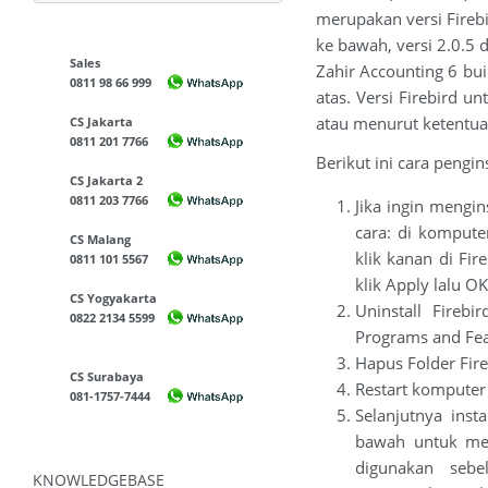
merupakan versi Firebi
ke bawah, versi 2.0.5 
Sales
Zahir Accounting 6 bui
0811 98 66 999
atas. Versi Firebird u
atau menurut ketentua
CS Jakarta
0811 201 7766
Berikut ini cara pengi
CS Jakarta 2
0811 203 7766
Jika ingin mengin
cara: di komputer
CS Malang
klik kanan di Fir
0811 101 5567
klik Apply lalu OK
CS Yogyakarta
Uninstall Fireb
0822 2134 5599
Programs and Fea
Hapus Folder Fire
CS Surabaya
Restart komputer 
081-1757-7444
Selanjutnya inst
bawah untuk me
digunakan sebe
KNOWLEDGEBASE