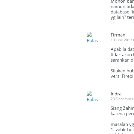
Mohon bant
namun tida
database fi
yg lain? te
Firman
Balas
10 June 2013
Apabila da
tidak akan 
sarankan di
Silakan hu
versi Firebi
Indra
Balas
23 December
Siang Zahi
karena per
masalah yg
1. zahir bu