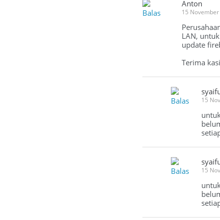
Anton
Balas
15 November
Perusahaan
LAN, untuk
update fir
Terima kas
syaif
Balas
15 No
untuk
belum
setia
syaif
Balas
15 No
untuk
belum
setia