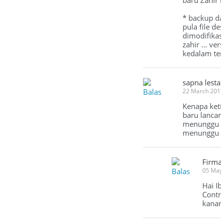
baru Zahir 
* backup da
pula file d
dimodifikas
zahir ... v
kedalam te
sapna lesta
Balas
22 March 201
Kenapa keti
baru lancar
menunggu . 
menunggu b
Firm
Balas
05 Ma
Hai I
Contr
kanan