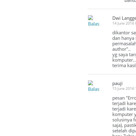
bantu
Dwi Langg
Balas
14 June 2016
dikantor sa
dan hanya 
permasalah
author"..
yg saya ta
komputer..
terima kasi
pauji
Balas
15 June 2016
pesan "Erro
terjadi ka
terjadi kar
komputer y
solusinya 
saja), past
setelah dip