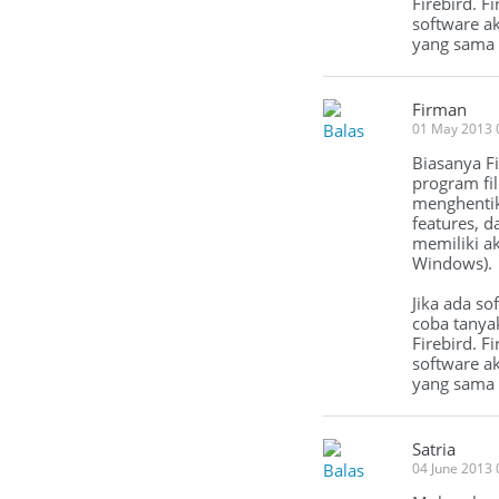
Firebird. F
software a
yang sama t
Firman
Balas
01 May 2013 
Biasanya Fi
program fi
menghentika
features, d
memiliki ak
Windows).
Jika ada so
coba tanya
Firebird. F
software a
yang sama t
Satria
Balas
04 June 2013