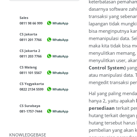
keterbatasan pemahama
dasarnya software zah
transaksi yang sebenarn
Sales
lapangan tidak mungki
0811 98 66 999
bisa menginputnya kar
CS Jakarta
memanipulasi data. Seb
0811 201 7766
maka kita tidak bisa m
CS Jakarta 2
menyulitkan memang, ak
0811 203 7766
menyulitkan user, akan
Control System)
yang
CS Malang
0811 101 5567
atau manipulasi data. T
mengedit transaksi pe
CS Yogyakarta
0822 2134 5599
Hal yang paling mend
hanya 2, yaitu apakah
CS Surabaya
persediaan
terkait p
081-1757-7444
hutang terkait dengan
hutang tersebut harus 
pembelian yang akan ki
KNOWLEDGEBASE