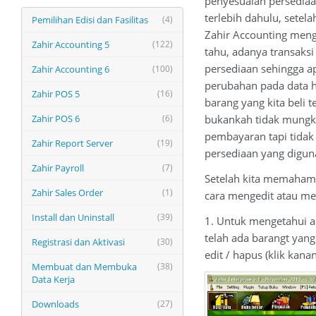
penyesuaian persediaa
terlebih dahulu, setela
Pemilihan Edisi dan Fasilitas
(4)
Zahir Accounting mengh
Zahir Accounting 5
(122)
tahu, adanya transaks
persediaan sehingga 
Zahir Accounting 6
(100)
perubahan pada data h
Zahir POS 5
(16)
barang yang kita beli t
Zahir POS 6
(6)
bukankah tidak mungki
pembayaran tapi tidak
Zahir Report Server
(19)
persediaan yang diguna
Zahir Payroll
(7)
Setelah kita memahami
Zahir Sales Order
(1)
cara mengedit atau me
Install dan Uninstall
(39)
1. Untuk mengetahui a
telah ada barangt yang
Registrasi dan Aktivasi
(30)
edit / hapus (klik kana
Membuat dan Membuka
(38)
Data Kerja
Downloads
(27)