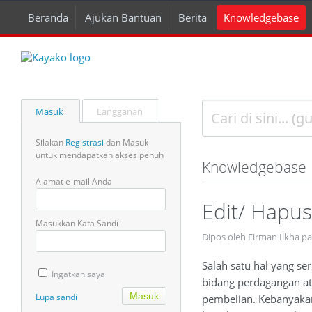
Beranda
Ajukan Bantuan
Berita
Knowledgebase
Masuk
Langganan
Silakan
Registrasi
dan Masuk
untuk mendapatkan akses penuh
Knowledgebase
Alamat e-mail Anda
Edit/ Hapu
Masukkan Kata Sandi
Dipos oleh Firman Ilkha p
Salah satu hal yang se
Ingatkan saya
bidang perdagangan a
Lupa sandi
pembelian. Kebanyakan