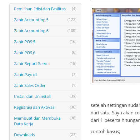
Pemilihan Edisi dan Fasilitas
(4)
Zahir Accounting 5
(122)
Zahir Accounting 6
(100)
Zahir POS 5
(16)
Zahir POS 6
(6)
Zahir Report Server
(19)
Zahir Payroll
(7)
Zahir Sales Order
(1)
Install dan Uninstall
(39)
setelah settingan suda
Registrasi dan Aktivasi
(30)
dari satu, Saya akan c
Membuat dan Membuka
(38)
dari 1 beserta hitunga
Data Kerja
contoh kasus;
Downloads
(27)