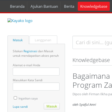
Beranda
Ajukan Bantuan
Berita
Knowledgebase
Masuk
Langganan
Silakan
Registrasi
dan Masuk
untuk mendapatkan akses penuh
Knowledgebase
Alamat e-mail Anda
Bagaimana 
Masukkan Kata Sandi
Program Za
Dipos oleh Firman Ilkha pa
Ingatkan saya
oleh Syaiful Amri
Lupa sandi