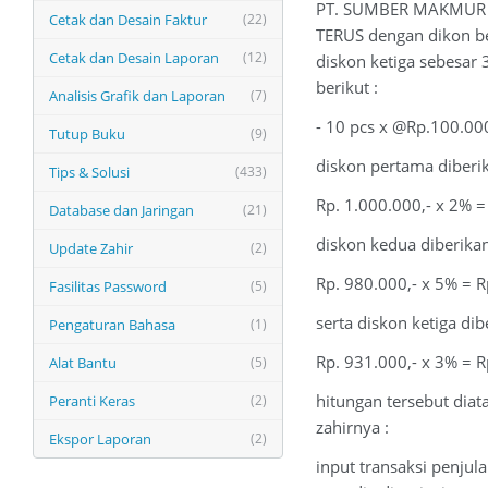
PT. SUMBER MAKMUR me
Cetak dan Desain Faktur
(22)
TERUS dengan dikon be
Cetak dan Desain Laporan
(12)
diskon ketiga sebesar 
berikut :
Analisis Grafik dan Laporan
(7)
- 10 pcs x @Rp.100.000
Tutup Buku
(9)
diskon pertama diberik
Tips & Solusi
(433)
Rp. 1.000.000,- x 2% =
Database dan Jaringan
(21)
diskon kedua diberikan
Update Zahir
(2)
Rp. 980.000,- x 5% = R
Fasilitas Password
(5)
serta diskon ketiga di
Pengaturan Bahasa
(1)
Rp. 931.000,- x 3% = R
Alat Bantu
(5)
hitungan tersebut dia
Peranti Keras
(2)
zahirnya :
Ekspor Laporan
(2)
input transaksi penjul