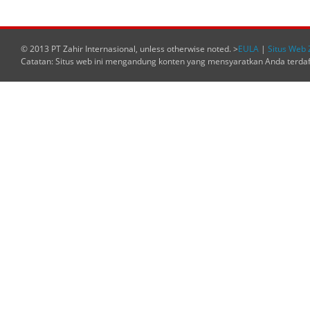
© 2013 PT Zahir Internasional, unless otherwise noted. >
EULA
|
Situs Web 
Catatan: Situs web ini mengandung konten yang mensyaratkan Anda terda