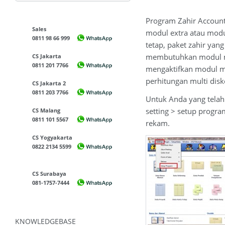
Program Zahir Account
Sales
modul extra atau modu
0811 98 66 999
tetap, paket zahir ya
membutuhkan modul mul
CS Jakarta
0811 201 7766
mengaktifkan modul mu
perhitungan multi disk
CS Jakarta 2
0811 203 7766
Untuk Anda yang telah
setting > setup progr
CS Malang
0811 101 5567
rekam.
CS Yogyakarta
0822 2134 5599
CS Surabaya
081-1757-7444
KNOWLEDGEBASE