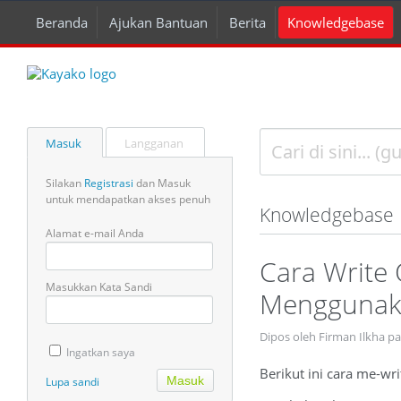
Beranda
Ajukan Bantuan
Berita
Knowledgebase
Masuk
Langganan
Silakan
Registrasi
dan Masuk
untuk mendapatkan akses penuh
Knowledgebase
Alamat e-mail Anda
Cara Write
Masukkan Kata Sandi
Menggunaka
Dipos oleh Firman Ilkha pa
Ingatkan saya
Berikut ini cara me-w
Lupa sandi