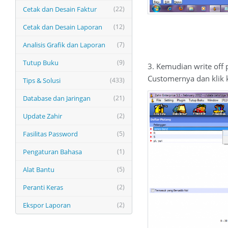
Cetak dan Desain Faktur
(22)
Cetak dan Desain Laporan
(12)
Analisis Grafik dan Laporan
(7)
Tutup Buku
(9)
3. Kemudian write off 
Customernya dan klik k
Tips & Solusi
(433)
Database dan Jaringan
(21)
Update Zahir
(2)
Fasilitas Password
(5)
Pengaturan Bahasa
(1)
Alat Bantu
(5)
Peranti Keras
(2)
Ekspor Laporan
(2)