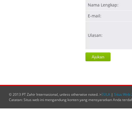
Nama Lengkap:
E-mail:
Ulasan:
© 2013 PT Zahir Internasional, unless otherwise noted. >
EULA
|
Situs Web 
Catatan: Situs web ini mengandung konten yang mensyaratkan Anda terda