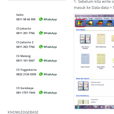
1. Sebelum kita write 
masuk ke Data-data >
Sales
0811 98 66 999
CS Jakarta
0811 201 7766
CS Jakarta 2
0811 203 7766
CS Malang
0811 101 5567
CS Yogyakarta
0822 2134 5599
CS Surabaya
081-1757-7444
KNOWLEDGEBASE