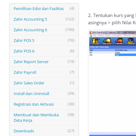
Pemilihan Edisi dan Fasilitas
(4)
2. Tentukan kurs yang 
Zahir Accounting 5
(122)
asingnya > pilih Nilai 
Zahir Accounting 6
(100)
Zahir POS 5
(16)
Zahir POS 6
(6)
Zahir Report Server
(19)
Zahir Payroll
(7)
Zahir Sales Order
(1)
Install dan Uninstall
(39)
Registrasi dan Aktivasi
(30)
Membuat dan Membuka
(38)
Data Kerja
Downloads
(27)