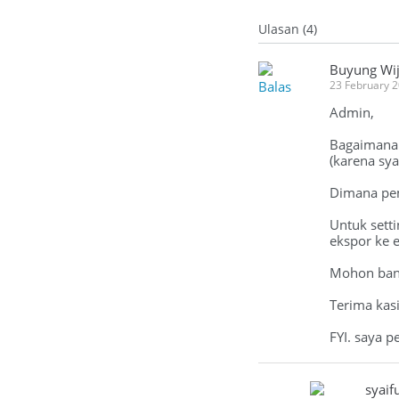
Ulasan (4)
Buyung Wi
Balas
23 February 
Admin,
Bagaimana 
(karena sya
Dimana pem
Untuk setti
ekspor ke e
Mohon ban
Terima kasi
FYI. saya p
syaif