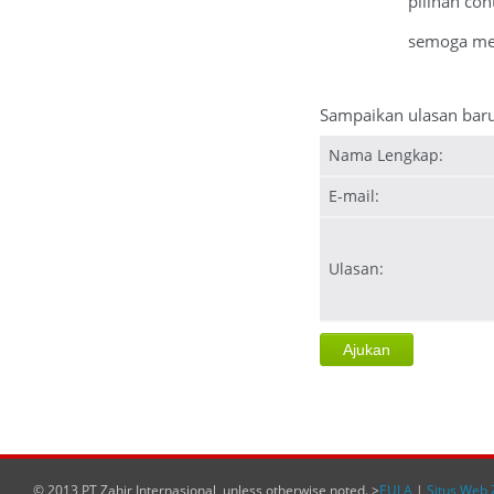
pilihan con
semoga m
Sampaikan ulasan bar
Nama Lengkap:
E-mail:
Ulasan:
© 2013 PT Zahir Internasional, unless otherwise noted. >
EULA
|
Situs Web 