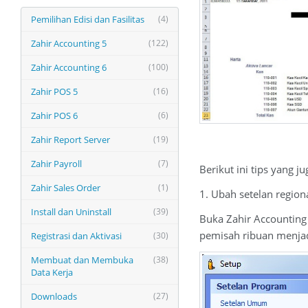
Pemilihan Edisi dan Fasilitas
(4)
Zahir Accounting 5
(122)
Zahir Accounting 6
(100)
Zahir POS 5
(16)
Zahir POS 6
(6)
Zahir Report Server
(19)
Zahir Payroll
(7)
Berikut ini tips yang 
Zahir Sales Order
(1)
1. Ubah setelan region
Install dan Uninstall
(39)
Buka Zahir Accounting 
pemisah ribuan menjadi
Registrasi dan Aktivasi
(30)
Membuat dan Membuka
(38)
Data Kerja
Downloads
(27)