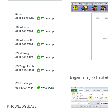
Sales
0811 98 66 999
CS Jakarta
0811 201 7766
CS Jakarta 2
0811 203 7766
CS Malang
0811 101 5567
CS Yogyakarta
0822 2134 5599
Bagaimana jika hasil e
CS Surabaya
081-1757-7444
KNOWLEDGEBASE