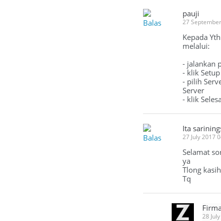
pauji
Balas
27 September
Kepada Yth
melalui:
- jalankan 
- klik Setup
- pilih Se
Server
- klik Selesa
Ita sarining
Balas
27 July 2017 
Selamat so
ya
Tlong kasih
Tq
Firma
28 Jul