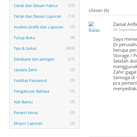
Cetak dan Desain Faktur
(22)
Ulasan (6)
Cetak dan Desain Laporan
(12)
Zainal Arifi
Analisis Grafik dan Laporan
(7)
Balas
26 September
Tutup Buku
(9)
Saya mene
Di perusaha
Tips & Solusi
(433)
berupa per
Storage / 
Database dan Jaringan
(21)
Setelah dio
menggunaka
Update Zahir
(2)
Zahir gagal
Semoga di v
Fasilitas Password
(5)
pra pemeri
menyediakan
Pengaturan Bahasa
(1)
Alat Bantu
(5)
Peranti Keras
(2)
Ekspor Laporan
(2)