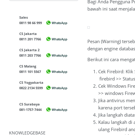
Bagi Anda Pengguna P
bawah ini saat menja
Sales
0811 98 66 999
CS Jakarta
0811 201 7766
Pesan (Warning) terse
dengan engine database
CS Jakarta 2
0811 203 7766
Berikut ini cara menga
CS Malang
Cek Firebird: Kli
0811 101 5567
firebird >> Status
CS Yogyakarta
Cek Windows Firew
0822 2134 5599
>> windows Firewa
Jika antivirus me
CS Surabaya
karena port terse
081-1757-7444
Jika langkah diat
Kalau langkah di 
ulang Firebird an
KNOWLEDGEBASE