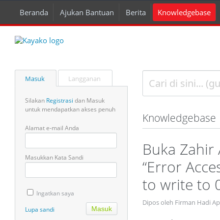
Beranda
Ajukan Bantuan
Berita
Knowledgebase
Masuk
Langganan
Silakan
Registrasi
dan Masuk
untuk mendapatkan akses penuh
Knowledgebase
Alamat e-mail Anda
Buka Zahir
Masukkan Kata Sandi
“Error Acce
to write to
Ingatkan saya
Dipos oleh Firman Hadi Ap
Lupa sandi