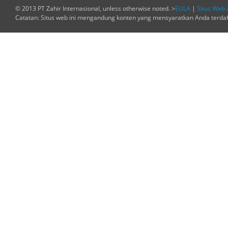
© 2013 PT Zahir Internasional, unless otherwise noted. >
EULA
|
Situs Web 
Catatan: Situs web ini mengandung konten yang mensyaratkan Anda terda