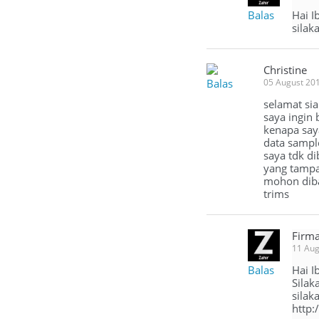
Balas
Hai I
silak
Christine
Balas
05 August 20
selamat sia
saya ingin 
kenapa say
data sampl
saya tdk di
yang tampak
mohon diba
trims
Firma
11 Aug
Balas
Hai I
Silak
silak
http: