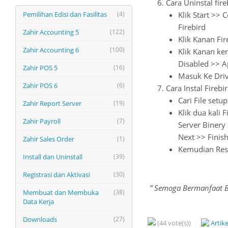
Cara Uninstal fire
Pemilihan Edisi dan Fasilitas
(4)
Klik Start >> 
Firebird
Zahir Accounting 5
(122)
Klik Kanan Fir
Zahir Accounting 6
(100)
Klik Kanan kem
Disabled >> A
Zahir POS 5
(16)
Masuk Ke Driv
Zahir POS 6
(6)
Cara Instal Firebi
Cari File setu
Zahir Report Server
(19)
Klik dua kali 
Zahir Payroll
(7)
Server Binery
Next >> Finish
Zahir Sales Order
(1)
Kemudian Res
Install dan Uninstall
(39)
Registrasi dan Aktivasi
(30)
” Semoga Bermanfaat 
Membuat dan Membuka
(38)
Data Kerja
Downloads
(27)
(44 vote(s))
Artik