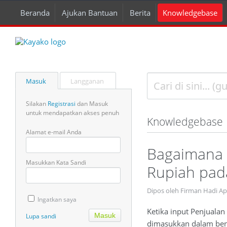
Beranda
Ajukan Bantuan
Berita
Knowledgebase
Masuk
Langganan
Silakan
Registrasi
dan Masuk
untuk mendapatkan akses penuh
Knowledgebase
Alamat e-mail Anda
Bagaimana 
Masukkan Kata Sandi
Rupiah pada
Dipos oleh Firman Hadi A
Ingatkan saya
Ketika input Penjualan
Lupa sandi
dimasukkan dalam bentu