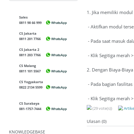
1. Jika memiliki modul 
Sales
0811 98 66 999
- Aktifkan modul ters
CS Jakarta
0811 201 7766
- Pada saat masuk dal
CS Jakarta 2
- Klik Segitiga merah
0811 203 7766
CS Malang
2. Dengan Biaya-Biaya 
0811 101 5567
CS Yogyakarta
- Pada bagian fasilit
0822 2134 5599
- Klik Segitiga merah 
CS Surabaya
(29 vote(s))
Artik
081-1757-7444
Ulasan (0)
KNOWLEDGEBASE