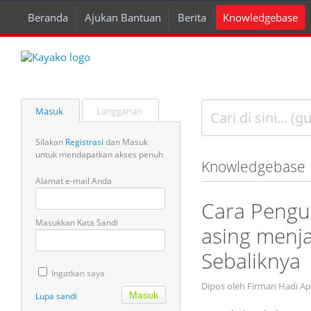
Beranda
Ajukan Bantuan
Berita
Knowledgebase
Masuk
Langganan
Silakan
Registrasi
dan Masuk
untuk mendapatkan akses penuh
Knowledgebase
Alamat e-mail Anda
Cara Pengu
Masukkan Kata Sandi
asing menja
Sebaliknya
Ingatkan saya
Dipos oleh Firman Hadi Ap
Lupa sandi