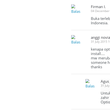
Firman I.
Balas
04 December 
Buka terleb
Indonesia.
anggi novi
Balas
31 July 2015 
kenapa opti
install....
mw merubah
someone he
thanks
Agus
Balas
31 Jul
Untu
zahir
Optio