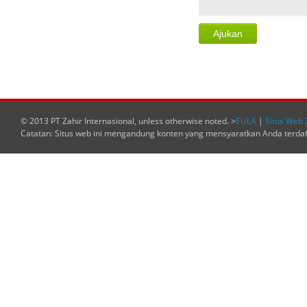
© 2013 PT Zahir Internasional, unless otherwise noted. >
EULA
|
Situs Web 
Catatan: Situs web ini mengandung konten yang mensyaratkan Anda terda