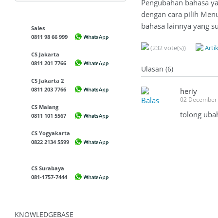
Pengubahan bahasa yan
dengan cara pilih Menu
bahasa lainnya yang s
Sales
0811 98 66 999
(232 vote(s))
Arti
CS Jakarta
0811 201 7766
Ulasan (6)
CS Jakarta 2
0811 203 7766
heriy
Balas
02 December 
CS Malang
tolong uba
0811 101 5567
CS Yogyakarta
0822 2134 5599
CS Surabaya
081-1757-7444
KNOWLEDGEBASE