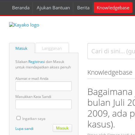
Beranda
Ajukan Bantuan
Berita
Knowledgebase
Masuk
Langganan
Silakan
Registrasi
dan Masuk
untuk mendapatkan akses penuh
Knowledgebase
Alamat e-mail Anda
Bagaimana j
Masukkan Kata Sandi
bulan Juli 
2009, ada 
Ingatkan saya
kasus).
Lupa sandi