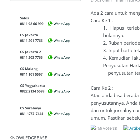
Dipos oleh Firman Hadi Ap
Ada 2 cara untuk mengi
Sales
Cara Ke 1 :
0811 98 66 999
1. Hapus terleb
bulannya.
CS Jakarta
0811 201 7766
2. Rubah periode
3. Input harta te
CS Jakarta 2
4. Kemudian lak
0811 203 7766
Penyusutan Hart
CS Malang
penyusutan ter
0811 101 5567
CS Yogyakarta
Cara Ke 2 :
0822 2134 5599
Atau anda bisa berada 
penyusutannya. Anda t
CS Surabaya
dan untuk jurnalnya un
081-1757-7444
umum. Pastikan sebelu
(69 vote(s))
Artik
KNOWLEDGEBASE