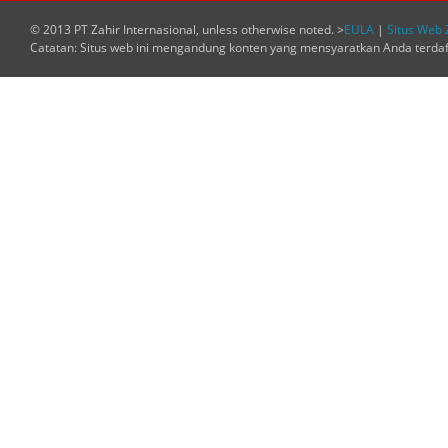
© 2013 PT Zahir Internasional, unless otherwise noted. >
EULA
|
Situs Web 
Catatan: Situs web ini mengandung konten yang mensyaratkan Anda terda