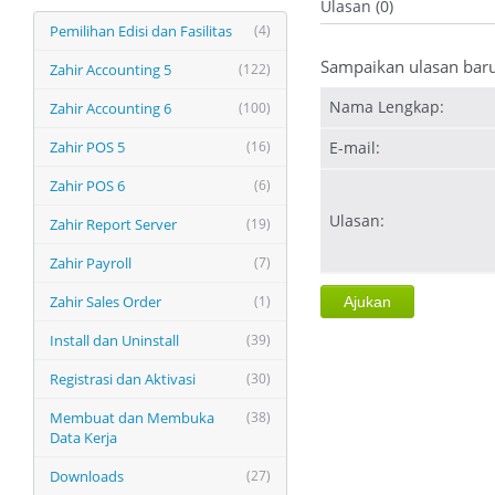
Ulasan (0)
Pemilihan Edisi dan Fasilitas
(4)
Sampaikan ulasan bar
Zahir Accounting 5
(122)
Nama Lengkap:
Zahir Accounting 6
(100)
Zahir POS 5
(16)
E-mail:
Zahir POS 6
(6)
Ulasan:
Zahir Report Server
(19)
Zahir Payroll
(7)
Zahir Sales Order
(1)
Install dan Uninstall
(39)
Registrasi dan Aktivasi
(30)
Membuat dan Membuka
(38)
Data Kerja
Downloads
(27)