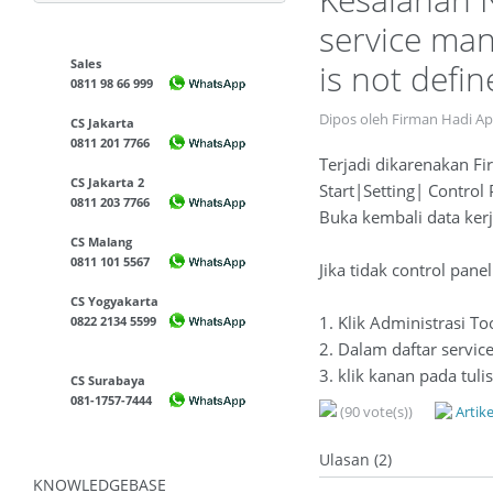
service man
Sales
is not defin
0811 98 66 999
Dipos oleh Firman Hadi Ap
CS Jakarta
0811 201 7766
Terjadi dikarenakan Fir
CS Jakarta 2
Start|Setting| Control
0811 203 7766
Buka kembali data ker
CS Malang
0811 101 5567
Jika tidak control pane
CS Yogyakarta
1. Klik Administrasi To
0822 2134 5599
2. Dalam daftar service
3. klik kanan pada tulis
CS Surabaya
081-1757-7444
(90 vote(s))
Artik
Ulasan (2)
KNOWLEDGEBASE