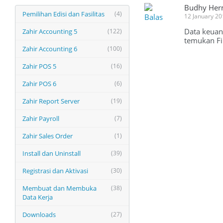
Budhy He
Pemilihan Edisi dan Fasilitas
(4)
Balas
12 January 2
Data keuan
Zahir Accounting 5
(122)
temukan Fir
Zahir Accounting 6
(100)
Zahir POS 5
(16)
Zahir POS 6
(6)
Zahir Report Server
(19)
Zahir Payroll
(7)
Zahir Sales Order
(1)
Install dan Uninstall
(39)
Registrasi dan Aktivasi
(30)
Membuat dan Membuka
(38)
Data Kerja
Downloads
(27)