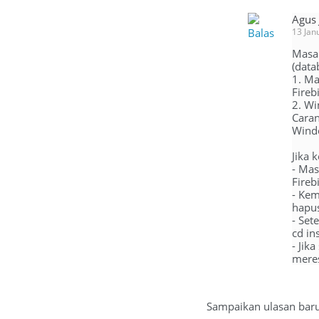
Agus
Balas
13 Jan
Masal
(data
1. Ma
Fireb
2. Wi
Caran
Windo
Jika 
- Mas
Fireb
- Kem
hapus
- Set
cd in
- Jik
mere
Sampaikan ulasan bar