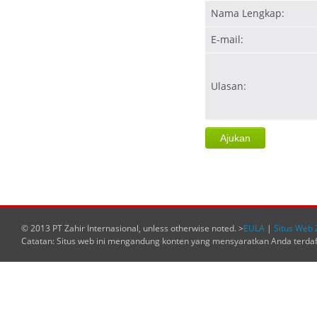
Nama Lengkap:
E-mail:
Ulasan:
© 2013 PT Zahir Internasional, unless otherwise noted. >
EULA
|
Situs Web 
Catatan: Situs web ini mengandung konten yang mensyaratkan Anda terda