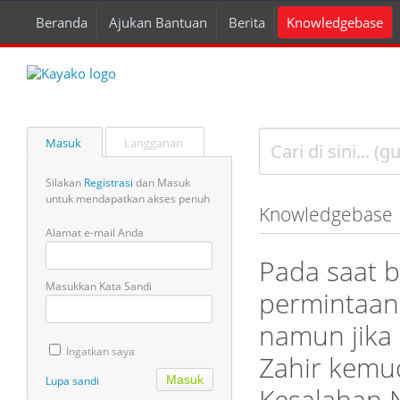
Beranda
Ajukan Bantuan
Berita
Knowledgebase
Masuk
Langganan
Silakan
Registrasi
dan Masuk
untuk mendapatkan akses penuh
Knowledgebase
Alamat e-mail Anda
Pada saat b
Masukkan Kata Sandi
permintaan
namun jika
Ingatkan saya
Zahir kemud
Lupa sandi
Kesalahan 