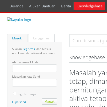
Beranda
Ajukan Bantuan
Berita
Knowledgebase
Masuk
Langganan
Silakan
Registrasi
dan Masuk
untuk mendapatkan akses penuh
Knowledgebase
Alamat e-mail Anda
Masalah ya
Masukkan Kata Sandi
tetap, dima
perhitunga
Ingatkan saya
aktiva teta
Lupa sandi
periode aku