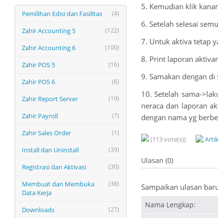
5. Kemudian klik kanan
Pemilihan Edisi dan Fasilitas
(4)
6. Setelah selesai sem
Zahir Accounting 5
(122)
7. Untuk aktiva tetap y
Zahir Accounting 6
(100)
8. Print laporan aktiv
Zahir POS 5
(16)
9. Samakan dengan di 
Zahir POS 6
(6)
10. Setelah sama->lak
Zahir Report Server
(19)
neraca dan laporan a
Zahir Payroll
(7)
dengan nama yg berbed
Zahir Sales Order
(1)
(113 vote(s))
Arti
Install dan Uninstall
(39)
Ulasan (0)
Registrasi dan Aktivasi
(30)
Membuat dan Membuka
(38)
Sampaikan ulasan bar
Data Kerja
Nama Lengkap:
Downloads
(27)