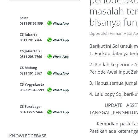
masalah te
Sales
bisanya fun
0811 98 66 999
Dipos oleh Firman Hadi Ap
CS Jakarta
0811 201 7766
Berikut ini Sql untuk 
CS Jakarta 2
1. Backup datanya terl
0811 203 7766
2. Pindah ke periode A
CS Malang
Periode Awal Input Zah
0811 101 5567
3. Hapus semua jurnal 
CS Yogyakarta
0822 2134 5599
4. Lalu copy Sql berikut
UPDATE ASSET SET
CS Surabaya
TANGGAL_PENGHITUN
081-1757-7444
Kemudian pastekan (Ct
Pastikan ada keterang
KNOWLEDGEBASE