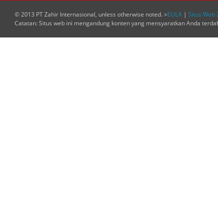
© 2013 PT Zahir Internasional, unless otherwise noted. >
EULA
|
Situs Web 
Catatan: Situs web ini mengandung konten yang mensyaratkan Anda terda