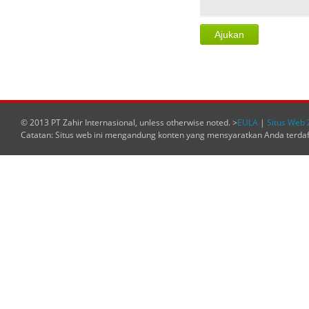
© 2013 PT Zahir Internasional, unless otherwise noted. >
EULA
|
Situs Web 
Catatan: Situs web ini mengandung konten yang mensyaratkan Anda terda