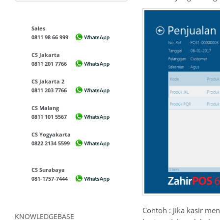
Sales
0811 98 66 999
CS Jakarta
0811 201 7766
CS Jakarta 2
0811 203 7766
CS Malang
0811 101 5567
CS Yogyakarta
0822 2134 5599
CS Surabaya
081-1757-7444
Contoh : Jika kasir m
KNOWLEDGEBASE