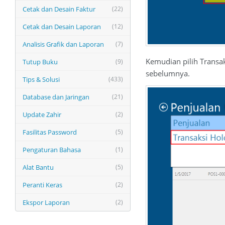
Cetak dan Desain Faktur
(22)
Cetak dan Desain Laporan
(12)
Analisis Grafik dan Laporan
(7)
Kemudian pilih Transak
Tutup Buku
(9)
sebelumnya.
Tips & Solusi
(433)
Database dan Jaringan
(21)
Update Zahir
(2)
Fasilitas Password
(5)
Pengaturan Bahasa
(1)
Alat Bantu
(5)
Peranti Keras
(2)
Ekspor Laporan
(2)