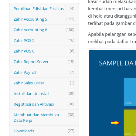
kasir sudah melakuka
kembali mencari baran
Pemilihan Edisi dan Fasilitas
(4)
di hold atau ditanggu
Zahir Accounting 5
(122)
terlihat pada gambar d
Zahir Accounting 6
(100)
Apabila pelanggan seb
Zahir POS 5
(16)
melihat pada daftar tra
Zahir POS 6
(6)
Zahir Report Server
(19)
Zahir Payroll
(7)
Zahir Sales Order
(1)
Install dan Uninstall
(39)
Registrasi dan Aktivasi
(30)
Membuat dan Membuka
(38)
Data Kerja
Downloads
(27)