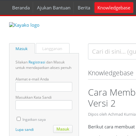
Beranda
Ajukan Bantuan
Berita
Knowledgebase
Masuk
Langganan
Silakan
Registrasi
dan Masuk
untuk mendapatkan akses penuh
Knowledgebase
Alamat e-mail Anda
Cara Membu
Masukkan Kata Sandi
Versi 2
Dipos oleh Achmad Kurnia
Ingatkan saya
Berikut cara membuat r
Lupa sandi