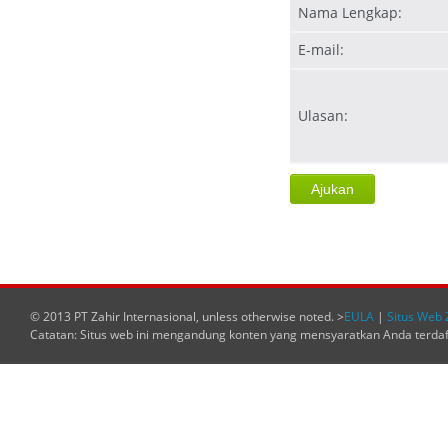
Nama Lengkap:
E-mail:
Ulasan:
© 2013 PT Zahir Internasional, unless otherwise noted. >
EULA
|
Situs Web 
Catatan: Situs web ini mengandung konten yang mensyaratkan Anda terda