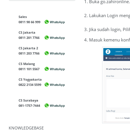
1. Buka go.zahironlin
2. Lakukan Login meng
Sales
0811 98 66 999
3. Jika sudah login, P
CS Jakarta
0811 201 7766
4. Masuk kemenu konf
CS Jakarta 2
0811 203 7766
CS Malang
0811 101 5567
CS Yogyakarta
0822 2134 5599
CS Surabaya
081-1757-7444
KNOWLEDGEBASE