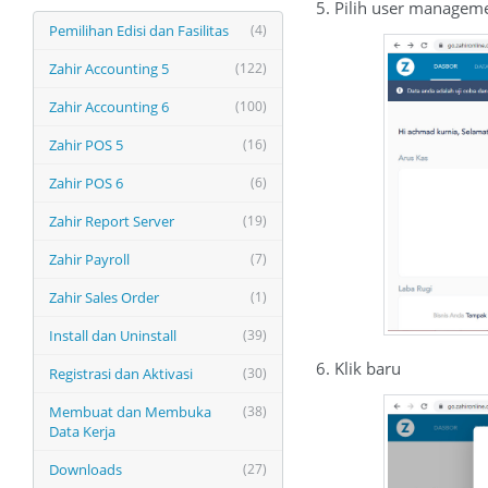
5. Pilih user managem
Pemilihan Edisi dan Fasilitas
(4)
Zahir Accounting 5
(122)
Zahir Accounting 6
(100)
Zahir POS 5
(16)
Zahir POS 6
(6)
Zahir Report Server
(19)
Zahir Payroll
(7)
Zahir Sales Order
(1)
Install dan Uninstall
(39)
6. Klik baru
Registrasi dan Aktivasi
(30)
Membuat dan Membuka
(38)
Data Kerja
Downloads
(27)