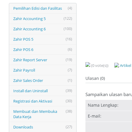
Pemilihan Edisi dan Fasilitas
(4)
Zahir Accounting 5
(122)
Zahir Accounting 6
(100)
Zahir POS 5
(16)
Zahir POS 6
(6)
Zahir Report Server
(19)
(0 vote(s))
Artike
Zahir Payroll
(7)
Ulasan (0)
Zahir Sales Order
(1)
Install dan Uninstall
(39)
Sampaikan ulasan bar
Registrasi dan Aktivasi
(30)
Nama Lengkap:
Membuat dan Membuka
(38)
E-mail:
Data Kerja
Downloads
(27)