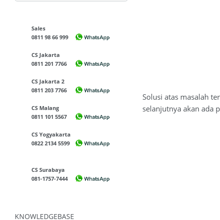
Sales
0811 98 66 999
CS Jakarta
0811 201 7766
CS Jakarta 2
0811 203 7766
Solusi atas masalah t
selanjutnya akan ada 
CS Malang
0811 101 5567
CS Yogyakarta
0822 2134 5599
CS Surabaya
081-1757-7444
KNOWLEDGEBASE