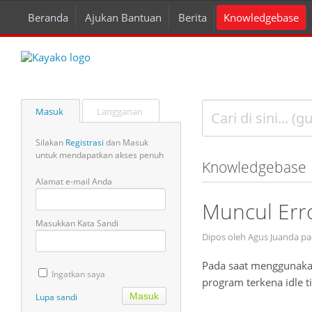
Beranda
Ajukan Bantuan
Berita
Knowledgebase
Masuk
Langganan
Silakan
Registrasi
dan Masuk
untuk mendapatkan akses penuh
Knowledgebase
Alamat e-mail Anda
Muncul Err
Masukkan Kata Sandi
Dipos oleh Agus Juanda pa
Pada saat menggunakan
Ingatkan saya
program terkena idle
Lupa sandi