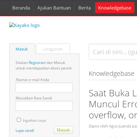
Beranda
Ajukan Bantuan
Berita
Knowledgebase
Masuk
Langganan
Silakan
Registrasi
dan Masuk
untuk mendapatkan akses penuh
Knowledgebase
Alamat e-mail Anda
Saat Buka 
Masukkan Kata Sandi
Muncul Erro
overflow, or
Ingatkan saya
Dipos oleh Agus Juanda pa
Lupa sandi