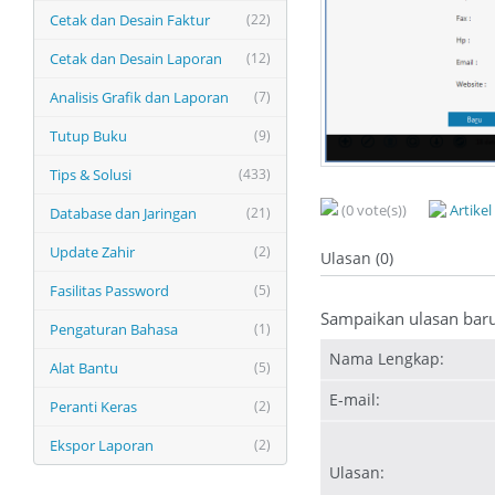
Cetak dan Desain Faktur
(22)
Cetak dan Desain Laporan
(12)
Analisis Grafik dan Laporan
(7)
Tutup Buku
(9)
Tips & Solusi
(433)
(0 vote(s))
Artike
Database dan Jaringan
(21)
Update Zahir
(2)
Ulasan (0)
Fasilitas Password
(5)
Sampaikan ulasan bar
Pengaturan Bahasa
(1)
Nama Lengkap:
Alat Bantu
(5)
E-mail:
Peranti Keras
(2)
Ekspor Laporan
(2)
Ulasan: