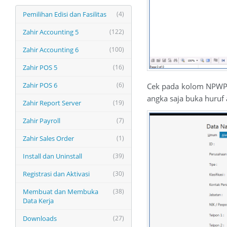
Pemilihan Edisi dan Fasilitas
(4)
Zahir Accounting 5
(122)
Zahir Accounting 6
(100)
Zahir POS 5
(16)
Zahir POS 6
(6)
Cek pada kolom NPWP p
angka saja buka huruf 
Zahir Report Server
(19)
Zahir Payroll
(7)
Zahir Sales Order
(1)
Install dan Uninstall
(39)
Registrasi dan Aktivasi
(30)
Membuat dan Membuka
(38)
Data Kerja
Downloads
(27)