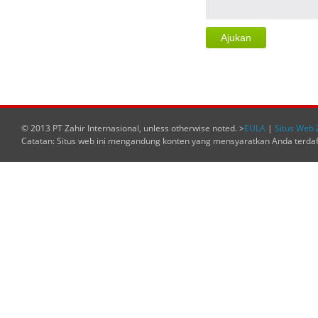
© 2013 PT Zahir Internasional, unless otherwise noted. >
EULA
|
Situs Web 
Catatan: Situs web ini mengandung konten yang mensyaratkan Anda terda