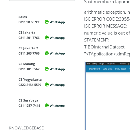
Saat membuka laporan
arithmetic exception, n
Sales
ISC ERROR CODE:335
0811 98 66 999
ISC ERROR MESSAGE:
numeric value is out o
CS Jakarta
0811 201 7766
STATEMENT:
TIBOInternalDataset:
CS Jakarta 2
"<TApplication>.dmRep
0811 203 7766
CS Malang
0811 101 5567
CS Yogyakarta
0822 2134 5599
CS Surabaya
081-1757-7444
KNOWLEDGEBASE