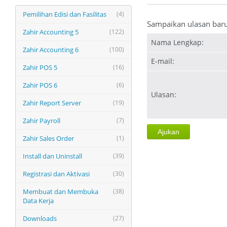
Pemilihan Edisi dan Fasilitas
(4)
Sampaikan ulasan bar
Zahir Accounting 5
(122)
Nama Lengkap:
Zahir Accounting 6
(100)
E-mail:
Zahir POS 5
(16)
Zahir POS 6
(6)
Ulasan:
Zahir Report Server
(19)
Zahir Payroll
(7)
Zahir Sales Order
(1)
Install dan Uninstall
(39)
Registrasi dan Aktivasi
(30)
Membuat dan Membuka
(38)
Data Kerja
Downloads
(27)