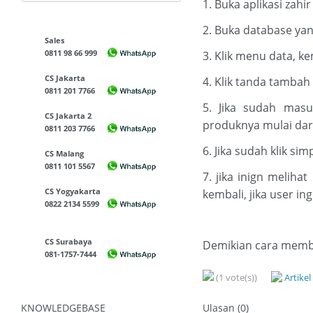
1. Buka aplikasi zahi
2. Buka database yan
Sales
0811 98 66 999
3. Klik menu data, k
CS Jakarta
4. Klik tanda tamba
0811 201 7766
5. Jika sudah mas
CS Jakarta 2
produknya mulai dar
0811 203 7766
6. Jika sudah klik si
CS Malang
0811 101 5567
7. jika inign meliha
CS Yogyakarta
kembali, jika user i
0822 2134 5599
CS Surabaya
Demikian cara membu
081-1757-7444
(1 vote(s))
Artike
KNOWLEDGEBASE
Ulasan (0)