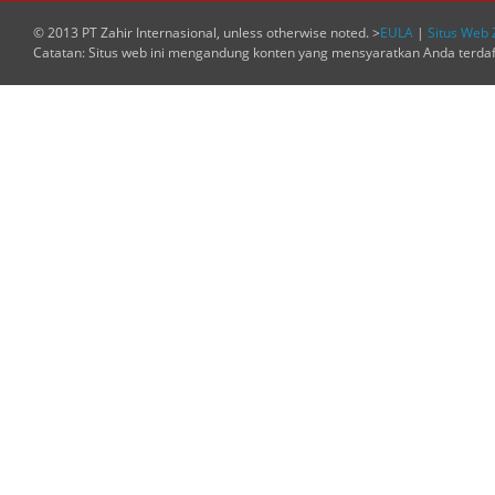
© 2013 PT Zahir Internasional, unless otherwise noted. >
EULA
|
Situs Web 
Catatan: Situs web ini mengandung konten yang mensyaratkan Anda terda