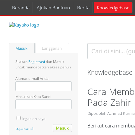
Beranda
Ajukan Bantuan
Berita
Knowledgebase
Masuk
Langganan
Silakan
Registrasi
dan Masuk
untuk mendapatkan akses penuh
Knowledgebase
Alamat e-mail Anda
Cara Membu
Masukkan Kata Sandi
Pada Zahir
Dipos oleh Achmad Kurnia
Ingatkan saya
Berikut cara membua
Lupa sandi