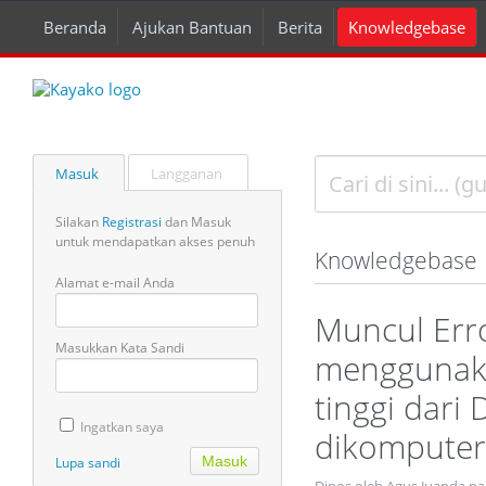
Beranda
Ajukan Bantuan
Berita
Knowledgebase
Masuk
Langganan
Silakan
Registrasi
dan Masuk
untuk mendapatkan akses penuh
Knowledgebase
Alamat e-mail Anda
Muncul Erro
Masukkan Kata Sandi
menggunaka
tinggi dari 
Ingatkan saya
dikomputer
Lupa sandi