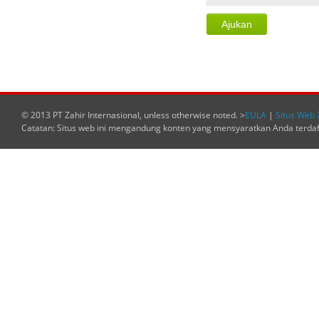
© 2013 PT Zahir Internasional, unless otherwise noted. >
EULA
|
Situs Web 
Catatan: Situs web ini mengandung konten yang mensyaratkan Anda terda