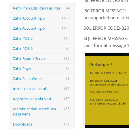
ISC ERROR CODE:335
Pemilihan Edisi dan Fasilitas
(4)
ISC ERROR MESSAGE:
unsupported on-disk st
Zahir Accounting 5
(122)
SQL ERROR CODE:-82
Zahir Accounting 6
(100)
SQL ERROR MESSAGE:
Zahir POS 5
(16)
can't format message 
Zahir POS 6
(6)
Zahir Report Server
(19)
Zahir Payroll
(7)
Zahir Sales Order
(1)
Install dan Uninstall
(39)
Registrasi dan Aktivasi
(30)
Membuat dan Membuka
(38)
Data Kerja
Downloads
(27)