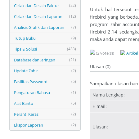
Cetak dan Desain Faktur
(22)
Untuk hal tersebut t
Cetak dan Desain Laporan
(12)
firebird yang berbeda
program zahir accoun
Analisis Grafik dan Laporan
(7)
firebird 2.14 sedangk
Tutup Buku
(9)
maka anda dapat meng
Tips & Solusi
(433)
(2 vote(s))
Artike
Database dan Jaringan
(21)
Ulasan (0)
Update Zahir
(2)
Fasilitas Password
(5)
Sampaikan ulasan bar
Pengaturan Bahasa
(1)
Nama Lengkap:
Alat Bantu
(5)
E-mail:
Peranti Keras
(2)
Ekspor Laporan
(2)
Ulasan: