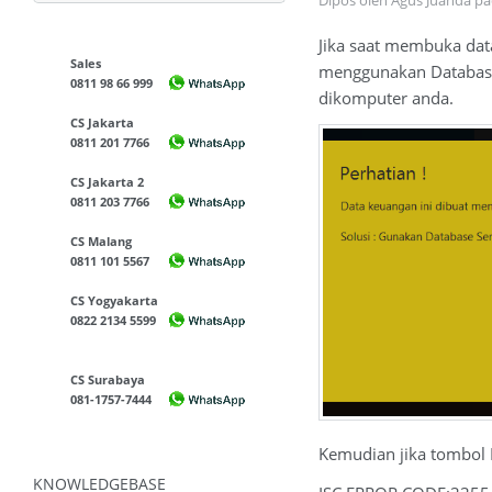
Dipos oleh Agus Juanda p
Jika saat membuka dat
Sales
menggunakan Database S
0811 98 66 999
dikomputer anda.
CS Jakarta
0811 201 7766
CS Jakarta 2
0811 203 7766
CS Malang
0811 101 5567
CS Yogyakarta
0822 2134 5599
CS Surabaya
081-1757-7444
Kemudian jika tombol 
KNOWLEDGEBASE