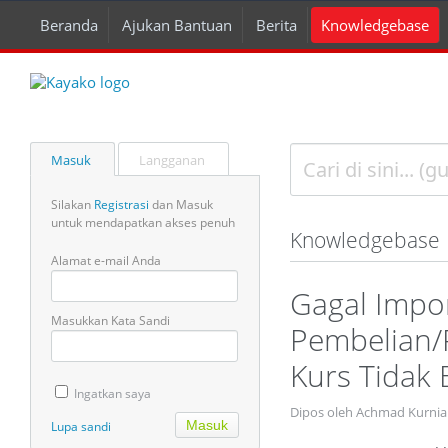
Beranda
Ajukan Bantuan
Berita
Knowledgebase
Masuk
Langganan
Silakan
Registrasi
dan Masuk
untuk mendapatkan akses penuh
Knowledgebase
Alamat e-mail Anda
Gagal Impor
Masukkan Kata Sandi
Pembelian/
Kurs Tidak
Ingatkan saya
Dipos oleh Achmad Kurnia
Lupa sandi