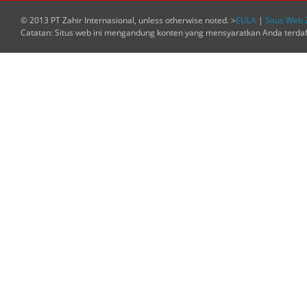
© 2013 PT Zahir Internasional, unless otherwise noted. >
EULA
|
Situs Web 
Catatan: Situs web ini mengandung konten yang mensyaratkan Anda terda