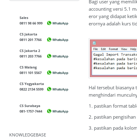
Bagi user yang memili
accounting versi 5.1 
eror yang didapat keti
Sales
erornya adalah kurs ti
0811 98 66 999
CS Jakarta
0811 201 7766
CS Jakarta 2
0811 203 7766
CS Malang
0811 101 5567
CS Yogyakarta
Hal tersebut biasanya 
0822 2134 5599
menghindari munculnya
1. pastikan format tab
CS Surabaya
081-1757-7444
2. pastikan pengisihan
3. pastikan pada kolo
KNOWLEDGEBASE