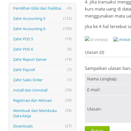
4. jika transaksi meng
Pemilihan Edisi dan Fasilitas
(4)
kurs mata uang di dat
menggunakan mata uang
Zahir Accounting 5
(122)
jika ke 4 hal tersebut
Zahir Accounting 6
(100)
Zahir POS 5
(16)
(0 vote(s))
Artike
Zahir POS 6
(6)
Ulasan (0)
Zahir Report Server
(19)
Sampaikan ulasan bar
Zahir Payroll
(7)
Nama Lengkap:
Zahir Sales Order
(1)
E-mail:
Install dan Uninstall
(39)
Registrasi dan Aktivasi
(30)
Ulasan:
Membuat dan Membuka
(38)
Data Kerja
Downloads
(27)