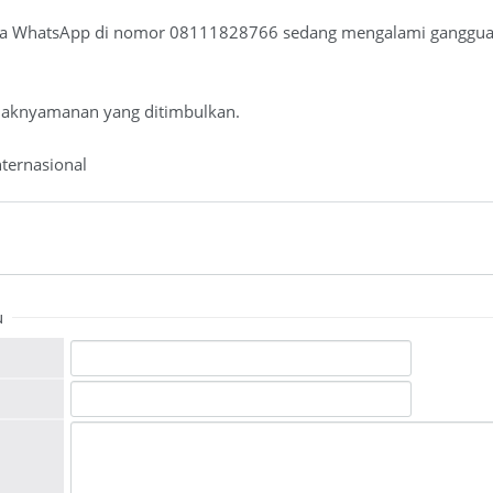
 via WhatsApp di nomor 08111828766 sedang mengalami gangguan
daknyamanan yang ditimbulkan.
ternasional
u