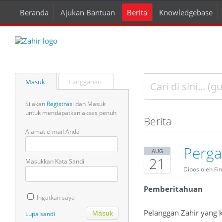
Beranda
Ajukan Bantuan
Berita
Knowledgebase
Masuk
Langganan
Silakan
Registrasi
dan Masuk
untuk mendapatkan akses penuh
Berita
Alamat e-mail Anda
Perga
AUG
21
Masukkan Kata Sandi
Dipos oleh Fi
Pemberitahuan
Ingatkan saya
Pelanggan Zahir yang 
Lupa sandi