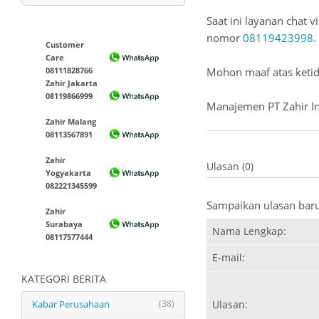
Saat ini layanan chat
nomor
08119423998
.
Customer
Care
08111828766
Mohon maaf atas keti
Zahir Jakarta
08119866999
Manajemen PT Zahir In
Zahir Malang
08113567891
Zahir
Ulasan (0)
Yogyakarta
082221345599
Sampaikan ulasan bar
Zahir
Surabaya
Nama Lengkap:
08117577444
E-mail:
KATEGORI BERITA
Kabar Perusahaan
(38)
Ulasan: