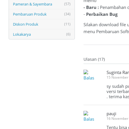
memo
Pameran & Sayembara
(57)
- Baru :
Penambahan da
-
Perbaikan Bug
Pembaruan Produk
(34)
Diskon Produk
(11)
Silakan download file 
menu Pembaruan Softwa
Lokakarya
(6)
Ulasan (17)
Suginta Ra
Balas
15 November 
sy sudah p
versi terb
. terima ka
pauji
Balas
16 November
Tentu bisa