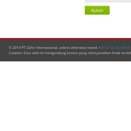
© 2014 PT Zahir Internasional, unless otherwise noted. >
EULA
|
Situs Web 
Catatan: Situs web ini mengandung konten yang mensyaratkan Anda terda