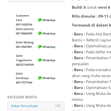
Build: 6
untuk
versi 
Customer
Rilis dimulai : 09-11
Care
08111828766
Termasuk di dalam bu
Zahir Jakarta
08119866999
- Baru :
Pada Alat Bantu
Bantu > Refersh Layout
Zahir Malang
- Baru :
Optimalisasi p
08113567891
- Baru :
Pada daftar tra
Zahir
- Baru :
Penambahan fi
Yogyakarta
penjualan
082221345599
- Baru :
Pada transaks
Zahir
akun uang muka secar
Surabaya
- Baru :
Penambahan fit
08117577444
- Baru :
Optimalisasi f
- Baru :
Uang Muka dapa
KATEGORI BERITA
memo
- Baru :
Uang Muka dapa
Kabar Perusahaan
(38)