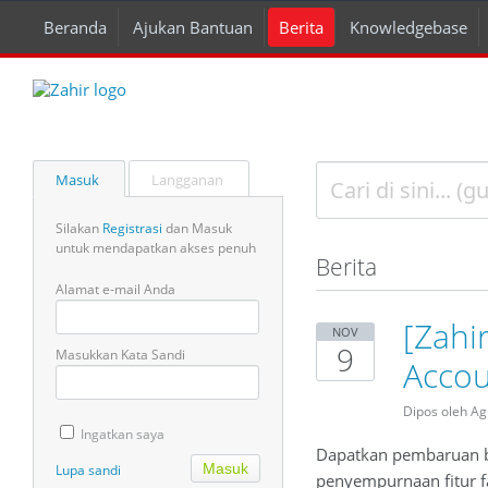
Beranda
Ajukan Bantuan
Berita
Knowledgebase
Masuk
Langganan
Silakan
Registrasi
dan Masuk
untuk mendapatkan akses penuh
Berita
Alamat e-mail Anda
[Zahi
NOV
9
Masukkan Kata Sandi
Accou
Dipos oleh A
Ingatkan saya
Dapatkan pembaruan bu
Lupa sandi
penyempurnaan fitur fa