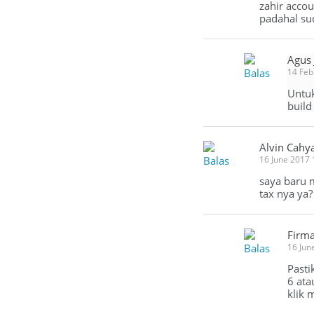
zahir acco
padahal su
Agus
Balas
14 Feb
Untuk
build
Alvin Cahy
Balas
16 June 2017
saya baru m
tax nya ya?
Firm
Balas
16 Jun
Pasti
6 ata
klik 