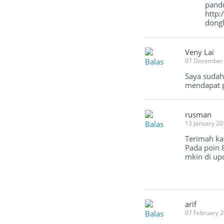
pandu
http:
dong
Veny Lai
Balas
07 December 
Saya sudah
mendapat p
rusman
Balas
13 January 2
Terimah kas
Pada poin 8
mkin di upd
arif
Balas
07 February 