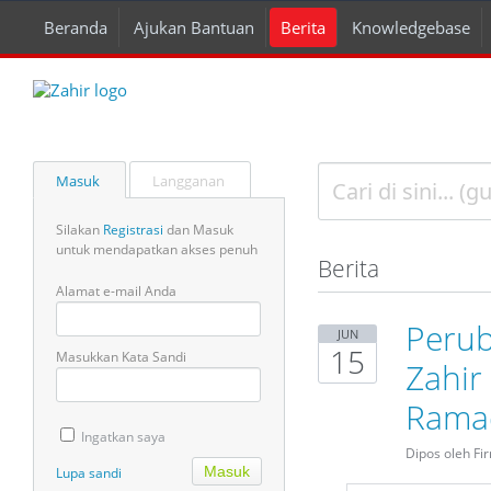
Beranda
Ajukan Bantuan
Berita
Knowledgebase
Masuk
Langganan
Silakan
Registrasi
dan Masuk
untuk mendapatkan akses penuh
Berita
Alamat e-mail Anda
Perub
JUN
15
Masukkan Kata Sandi
Zahir
Rama
Ingatkan saya
Dipos oleh Fi
Lupa sandi