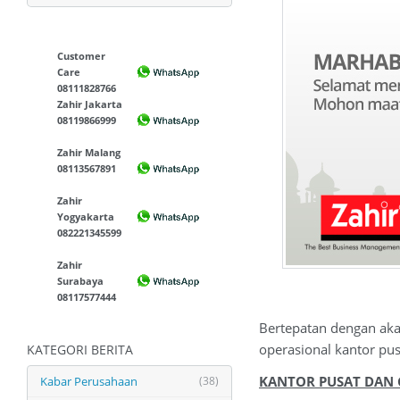
Customer
Care
08111828766
Zahir Jakarta
08119866999
Zahir Malang
08113567891
Zahir
Yogyakarta
082221345599
Zahir
Surabaya
08117577444
Bertepatan dengan aka
operasional kantor pus
KATEGORI BERITA
KANTOR PUSAT DAN 
Kabar Perusahaan
(38)