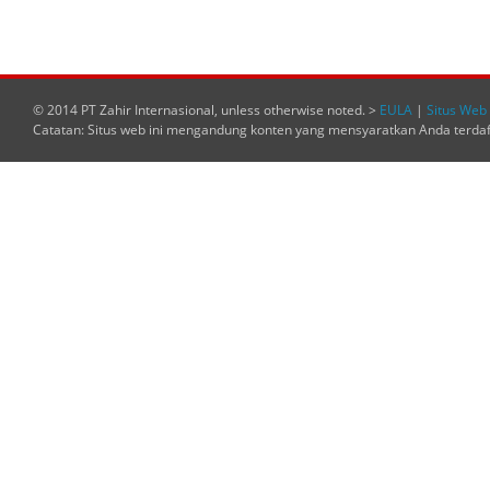
© 2014 PT Zahir Internasional, unless otherwise noted. >
EULA
|
Situs Web 
Catatan: Situs web ini mengandung konten yang mensyaratkan Anda terda