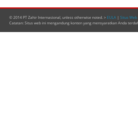
© 2014 PT Zahir Internasional, unless otherwise noted. >
EULA
|
Situs Web 
Catatan: Situs web ini mengandung konten yang mensyaratkan Anda terda