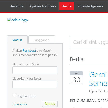
Beranda
Ajukan Bantuan
Berita
Knowledgebase
Masuk
Langganan
Silakan
Registrasi
dan Masuk
untuk mendapatkan akses penuh
Berita
Alamat e-mail Anda
Gerai
DEC
30
Masukkan Kata Sandi
Seme
Dipos oleh F
Ingatkan saya
PENGUMUMAN OPERASI
Lupa sandi