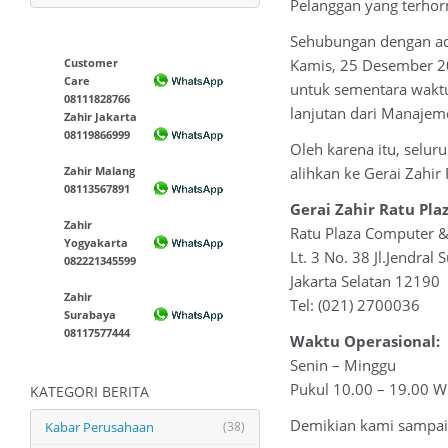
Pelanggan yang terhor
Sehubungan dengan ada
Customer
Kamis, 25 Desember 20
Care
untuk sementara waktu
08111828766
lanjutan dari Manajem
Zahir Jakarta
08119866999
Oleh karena itu, selur
Zahir Malang
alihkan ke Gerai Zahir 
08113567891
Gerai Zahir Ratu Pla
Zahir
Ratu Plaza Computer & 
Yogyakarta
Lt. 3 No. 38 Jl.Jendral
082221345599
Jakarta Selatan 12190
Zahir
Tel: (021) 2700036
Surabaya
08117577444
Waktu Operasional:
Senin – Minggu
Pukul 10.00 – 19.00 W
KATEGORI BERITA
Demikian kami sampaik
Kabar Perusahaan
(38)