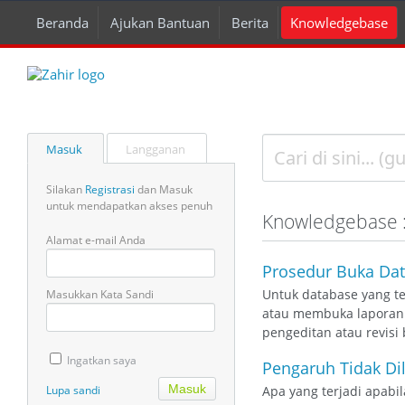
Beranda
Ajukan Bantuan
Berita
Knowledgebase
Masuk
Langganan
Silakan
Registrasi
dan Masuk
untuk mendapatkan akses penuh
Knowledgebase 
Alamat e-mail Anda
Prosedur Buka Da
Untuk database yang te
Masukkan Kata Sandi
atau membuka laporan 
pengeditan atau revisi 
Ingatkan saya
Pengaruh Tidak Di
Lupa sandi
Apa yang terjadi apabi