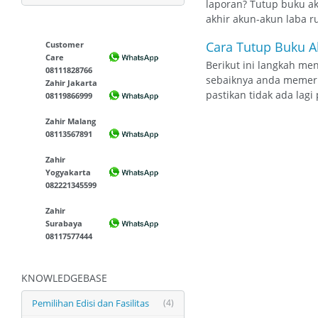
laporan? Tutup buku a
akhir akun-akun laba ru
Cara Tutup Buku A
Customer
Care
Berikut ini langkah me
08111828766
sebaiknya anda memerik
Zahir Jakarta
pastikan tidak ada lagi
08119866999
Zahir Malang
08113567891
Zahir
Yogyakarta
082221345599
Zahir
Surabaya
08117577444
KNOWLEDGEBASE
Pemilihan Edisi dan Fasilitas
(4)