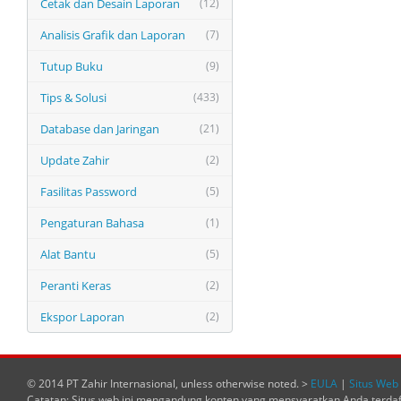
Cetak dan Desain Laporan
(12)
Analisis Grafik dan Laporan
(7)
Tutup Buku
(9)
Tips & Solusi
(433)
Database dan Jaringan
(21)
Update Zahir
(2)
Fasilitas Password
(5)
Pengaturan Bahasa
(1)
Alat Bantu
(5)
Peranti Keras
(2)
Ekspor Laporan
(2)
© 2014 PT Zahir Internasional, unless otherwise noted. >
EULA
|
Situs Web 
Catatan: Situs web ini mengandung konten yang mensyaratkan Anda terda