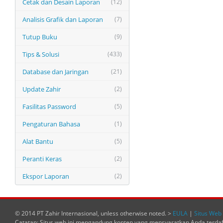
Cetak dan Desain Laporan
(12)
Analisis Grafik dan Laporan
(7)
Tutup Buku
(9)
Tips & Solusi
(433)
Database dan Jaringan
(21)
Update Zahir
(2)
Fasilitas Password
(5)
Pengaturan Bahasa
(1)
Alat Bantu
(5)
Peranti Keras
(2)
Ekspor Laporan
(2)
© 2014 PT Zahir Internasional, unless otherwise noted. >
EULA
|
Situs Web 
Catatan: Situs web ini mengandung konten yang mensyaratkan Anda terda