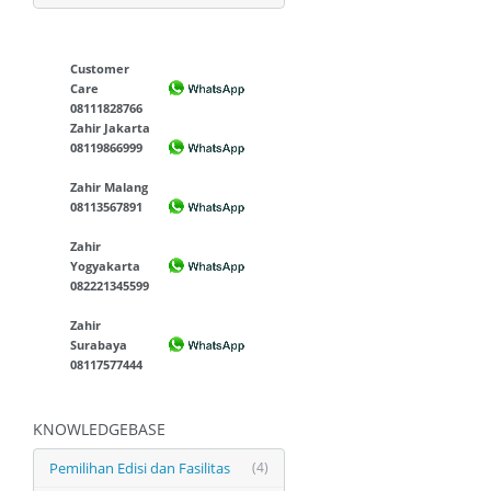
Customer
Care
08111828766
Zahir Jakarta
08119866999
Zahir Malang
08113567891
Zahir
Yogyakarta
082221345599
Zahir
Surabaya
08117577444
KNOWLEDGEBASE
Pemilihan Edisi dan Fasilitas
(4)