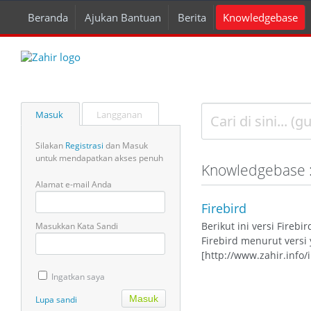
Beranda
Ajukan Bantuan
Berita
Knowledgebase
Masuk
Langganan
Silakan
Registrasi
dan Masuk
untuk mendapatkan akses penuh
Knowledgebase 
Alamat e-mail Anda
Firebird
Berikut ini versi Fireb
Masukkan Kata Sandi
Firebird menurut versi
[http://www.zahir.info
Ingatkan saya
Lupa sandi